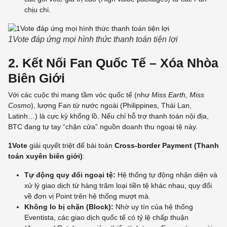
chịu chi.
1Vote đáp ứng mọi hình thức thanh toán tiện lợi
2. Kết Nối Fan Quốc Tế – Xóa Nhòa
Biên Giới
Với các cuộc thi mang tầm vóc quốc tế (như
Miss Earth, Miss
Cosmo
), lượng Fan từ nước ngoài (Philippines, Thái Lan,
Latinh…) là cực kỳ khổng lồ. Nếu chỉ hỗ trợ thanh toán nội địa,
BTC đang tự tay “chặn cửa” nguồn doanh thu ngoại tệ này.
1Vote
giải quyết triệt để bài toán
Cross-border Payment (Thanh
toán xuyên biên giới)
:
Tự động quy đổi ngoại tệ:
Hệ thống tự động nhận diện và
xử lý giao dịch từ hàng trăm loại tiền tệ khác nhau, quy đổi
về đơn vị Point trên hệ thống mượt mà.
Không lo bị chặn (Block):
Nhờ uy tín của hệ thống
Eventista, các giao dịch quốc tế có tỷ lệ chấp thuận