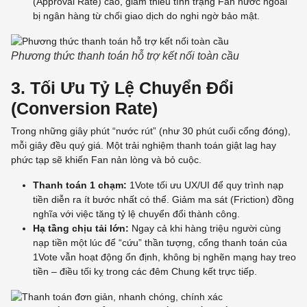
(Approval Rate) cao, giảm thiểu tình trạng Fan nước ngoài
bị ngân hàng từ chối giao dịch do nghi ngờ bảo mật.
Phương thức thanh toán hỗ trợ kết nối toàn cầu
3. Tối Ưu Tỷ Lệ Chuyển Đổi
(Conversion Rate)
Trong những giây phút “nước rút” (như 30 phút cuối cổng đóng),
mỗi giây đều quý giá. Một trải nghiệm thanh toán giật lag hay
phức tạp sẽ khiến Fan nản lòng và bỏ cuộc.
Thanh toán 1 chạm:
1Vote tối ưu UX/UI để quy trình nạp
tiền diễn ra ít bước nhất có thể. Giảm ma sát (Friction) đồng
nghĩa với việc tăng tỷ lệ chuyển đổi thành công.
Hạ tầng chịu tải lớn:
Ngay cả khi hàng triệu người cùng
nạp tiền một lúc để “cứu” thần tượng, cổng thanh toán của
1Vote vẫn hoạt động ổn định, không bị nghẽn mạng hay treo
tiền – điều tối kỵ trong các đêm Chung kết trực tiếp.