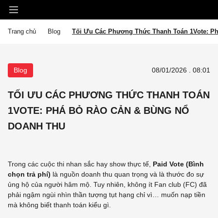
Trang chủ
Blog
Tối Ưu Các Phương Thức Thanh Toán 1Vote: P
Blog
08/01/2026 . 08:01
TỐI ƯU CÁC PHƯƠNG THỨC THANH TOÁN
1VOTE: PHÁ BỎ RÀO CẢN & BÙNG NỔ
DOANH THU
Trong các cuộc thi nhan sắc hay show thực tế,
Paid Vote (Bình
chọn trả phí)
là nguồn doanh thu quan trọng và là thước đo sự
ủng hộ của người hâm mộ. Tuy nhiên, không ít Fan club (FC) đã
phải ngậm ngùi nhìn thần tượng tụt hạng chỉ vì… muốn nạp tiền
mà không biết thanh toán kiểu gì.