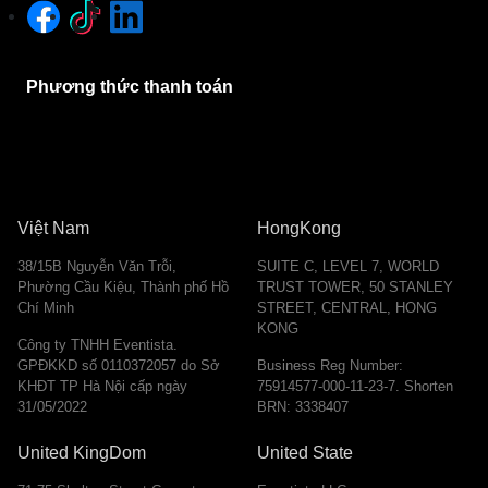
Phương thức thanh toán
Việt Nam
HongKong
38/15B Nguyễn Văn Trỗi,
SUITE C, LEVEL 7, WORLD
Phường Cầu Kiệu, Thành phố Hồ
TRUST TOWER, 50 STANLEY
Chí Minh
STREET, CENTRAL, HONG
KONG
Công ty TNHH Eventista.
GPĐKKD số 0110372057 do Sở
Business Reg Number:
KHĐT TP Hà Nội cấp ngày
75914577-000-11-23-7. Shorten
31/05/2022
BRN: 3338407
United KingDom
United State