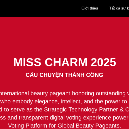
Giới thiệu
Tất cả sự k
MISS CHARM 2025
CÂU CHUYỆN THÀNH CÔNG
nternational beauty pageant honoring outstandin
 who embody elegance, intellect, and the power to i
d to serve as the Strategic Technology Partner & Off
ss and transparent digital voting experience powe
Voting Platform for Global Beauty Pageants.