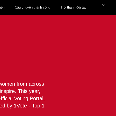
iện
Câu chuyện thành công
Trở thành đối tác
g women from across
nspire. This year,
icial Voting Portal,
red by 1Vote - Top 1