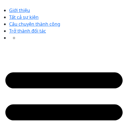
Skip
to
Giới thiệu
content
Tất cả sự kiện
Câu chuyện thành công
Trở thành đối tác