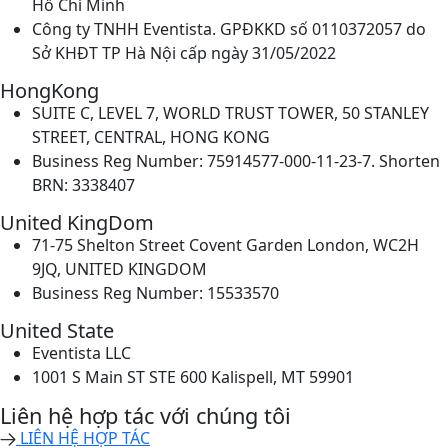
Hồ Chí Minh
Công ty TNHH Eventista. GPĐKKD số 0110372057 do
Sở KHĐT TP Hà Nội cấp ngày 31/05/2022
HongKong
SUITE C, LEVEL 7, WORLD TRUST TOWER, 50 STANLEY
STREET, CENTRAL, HONG KONG
Business Reg Number: 75914577-000-11-23-7. Shorten
BRN: 3338407
United KingDom
71-75 Shelton Street Covent Garden London, WC2H
9JQ, UNITED KINGDOM
Business Reg Number: 15533570
United State
Eventista LLC
1001 S Main ST STE 600 Kalispell, MT 59901
Liên hệ hợp tác với chúng tôi
LIÊN HỆ HỢP TÁC