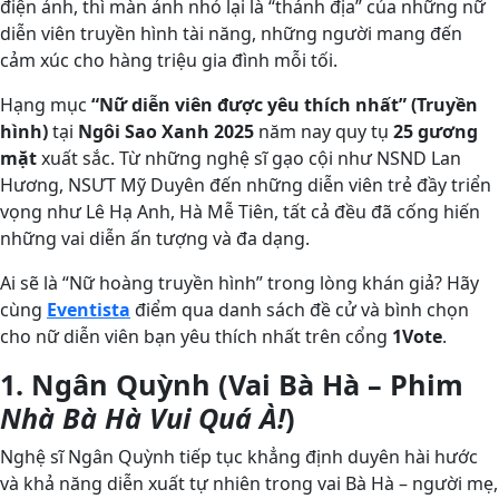
điện ảnh, thì màn ảnh nhỏ lại là “thánh địa” của những nữ
diễn viên truyền hình tài năng, những người mang đến
cảm xúc cho hàng triệu gia đình mỗi tối.
Hạng mục
“Nữ diễn viên được yêu thích nhất” (Truyền
hình)
tại
Ngôi Sao Xanh 2025
năm nay quy tụ
25 gương
mặt
xuất sắc. Từ những nghệ sĩ gạo cội như NSND Lan
Hương, NSƯT Mỹ Duyên đến những diễn viên trẻ đầy triển
vọng như Lê Hạ Anh, Hà Mễ Tiên, tất cả đều đã cống hiến
những vai diễn ấn tượng và đa dạng.
Ai sẽ là “Nữ hoàng truyền hình” trong lòng khán giả? Hãy
cùng
Eventista
điểm qua danh sách đề cử và bình chọn
cho nữ diễn viên bạn yêu thích nhất trên cổng
1Vote
.
1. Ngân Quỳnh (Vai Bà Hà – Phim
Nhà Bà Hà Vui Quá À!
)
Nghệ sĩ Ngân Quỳnh tiếp tục khẳng định duyên hài hước
và khả năng diễn xuất tự nhiên trong vai Bà Hà – người mẹ,