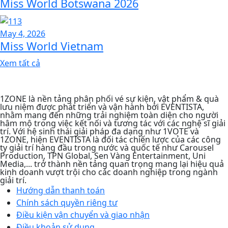
Miss World Botswana 2026
May 4, 2026
Miss World Vietnam
Xem tất cả
1ZONE là nền tảng phân phối vé sự kiện, vật phẩm & quà
lưu niệm được phát triển và vận hành bởi EVENTISTA,
nhằm mang đến những trải nghiệm toàn diện cho người
hâm mộ trong việc kết nối và tương tác với các nghệ sĩ giải
trí. Với hệ sinh thái giải pháp đa dạng như 1VOTE và
1ZONE, hiện EVENTISTA là đối tác chiến lược của các công
ty giải trí hàng đầu trong nước và quốc tế như Carousel
Production, TPN Global, Sen Vàng Entertainment, Uni
Media,... trở thành nền tảng quan trọng mang lại hiệu quả
kinh doanh vượt trội cho các doanh nghiệp trong ngành
giải trí.
Hướng dẫn thanh toán
Chính sách quyền riêng tư​
Điều kiện vận chuyển và giao nhận
Điều khoản sử dụng