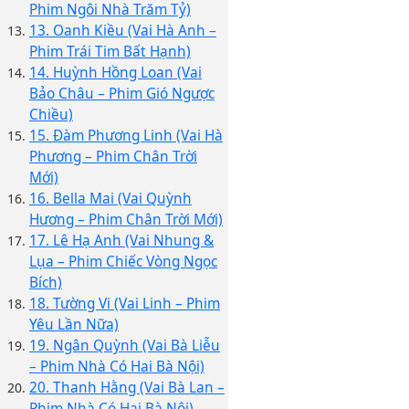
Phim Ngôi Nhà Trăm Tỷ)
13. Oanh Kiều (Vai Hà Anh –
Phim Trái Tim Bất Hạnh)
14. Huỳnh Hồng Loan (Vai
Bảo Châu – Phim Gió Ngược
Chiều)
15. Đàm Phương Linh (Vai Hà
Phương – Phim Chân Trời
Mới)
16. Bella Mai (Vai Quỳnh
Hương – Phim Chân Trời Mới)
17. Lê Hạ Anh (Vai Nhung &
Lụa – Phim Chiếc Vòng Ngọc
Bích)
18. Tường Vi (Vai Linh – Phim
Yêu Lần Nữa)
19. Ngân Quỳnh (Vai Bà Liễu
– Phim Nhà Có Hai Bà Nội)
20. Thanh Hằng (Vai Bà Lan –
Phim Nhà Có Hai Bà Nội)