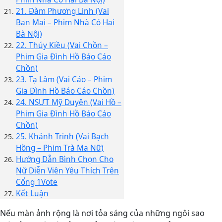
21. Đàm Phương Linh (Vai
Ban Mai – Phim Nhà Có Hai
Bà Nội)
22. Thúy Kiều (Vai Chồn –
Phim Gia Đình Hồ Báo Cáo
Chồn)
23. Tạ Lâm (Vai Cáo – Phim
Gia Đình Hồ Báo Cáo Chồn)
24. NSƯT Mỹ Duyên (Vai Hồ –
Phim Gia Đình Hồ Báo Cáo
Chồn)
25. Khánh Trinh (Vai Bạch
Hồng – Phim Trà Ma Nữ)
Hướng Dẫn Bình Chọn Cho
Nữ Diễn Viên Yêu Thích Trên
Cổng 1Vote
Kết Luận
Nếu màn ảnh rộng là nơi tỏa sáng của những ngôi sao