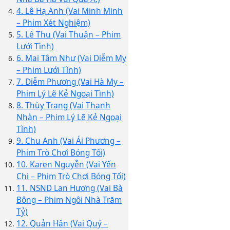
4. Lê Hạ Anh (Vai Minh Minh
– Phim Xét Nghiệm)
5. Lê Thu (Vai Thuận – Phim
Lưới Tình)
6. Mai Tâm Như (Vai Diễm My
– Phim Lưới Tình)
7. Diễm Phương (Vai Hà My –
Phim Lý Lẽ Kẻ Ngoại Tình)
8. Thùy Trang (Vai Thanh
Nhàn – Phim Lý Lẽ Kẻ Ngoại
Tình)
9. Chu Anh (Vai Ái Phương –
Phim Trò Chơi Bóng Tối)
10. Karen Nguyễn (Vai Yến
Chi – Phim Trò Chơi Bóng Tối)
11. NSND Lan Hương (Vai Bà
Bông – Phim Ngôi Nhà Trăm
Tỷ)
12. Quản Hân (Vai Quý –