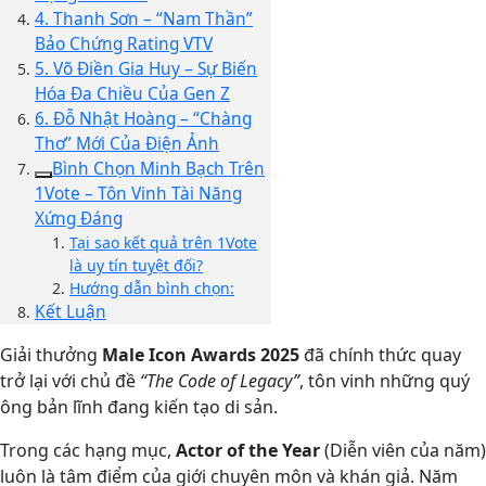
4. Thanh Sơn – “Nam Thần”
Bảo Chứng Rating VTV
5. Võ Điền Gia Huy – Sự Biến
Hóa Đa Chiều Của Gen Z
6. Đỗ Nhật Hoàng – “Chàng
Thơ” Mới Của Điện Ảnh
Bình Chọn Minh Bạch Trên
1Vote – Tôn Vinh Tài Năng
Xứng Đáng
Tại sao kết quả trên 1Vote
là uy tín tuyệt đối?
Hướng dẫn bình chọn:
Kết Luận
Giải thưởng
Male Icon Awards 2025
đã chính thức quay
trở lại với chủ đề
“The Code of Legacy”
, tôn vinh những quý
ông bản lĩnh đang kiến tạo di sản.
Trong các hạng mục,
Actor of the Year
(Diễn viên của năm)
luôn là tâm điểm của giới chuyên môn và khán giả. Năm