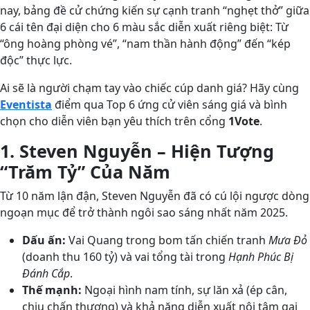
nay, bảng đề cử chứng kiến sự cạnh tranh “nghẹt thở” giữa
6 cái tên đại diện cho 6 màu sắc diễn xuất riêng biệt: Từ
“ông hoàng phòng vé”, “nam thần hành động” đến “kép
độc” thực lực.
Ai sẽ là người chạm tay vào chiếc cúp danh giá? Hãy cùng
Eventista
điểm qua Top 6 ứng cử viên sáng giá và bình
chọn cho diễn viên bạn yêu thích trên cổng
1Vote
.
1. Steven Nguyễn – Hiện Tượng
“Trăm Tỷ” Của Năm
Từ 10 năm lận đận, Steven Nguyễn đã có cú lội ngược dòng
ngoạn mục để trở thành ngôi sao sáng nhất năm 2025.
Dấu ấn:
Vai Quang trong bom tấn chiến tranh
Mưa Đỏ
(doanh thu 160 tỷ) và vai tổng tài trong
Hạnh Phúc Bị
Đánh Cắp
.
Thế mạnh:
Ngoại hình nam tính, sự lăn xả (ép cân,
chịu chấn thương) và khả năng diễn xuất nội tâm gai