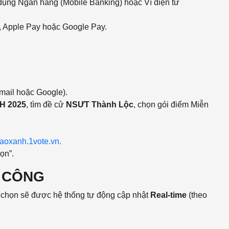
ng Ngân hàng (Mobile Banking) hoặc Ví điện tử
, Apple Pay hoặc Google Pay.
mail hoặc Google).
H 2025
, tìm đề cử
NSƯT Thành Lộc
, chọn gói điểm Miễn
aoxanh.1vote.vn.
ọn”.
H CÔNG
h chọn sẽ được hệ thống tự động cập nhật
Real-time
(theo