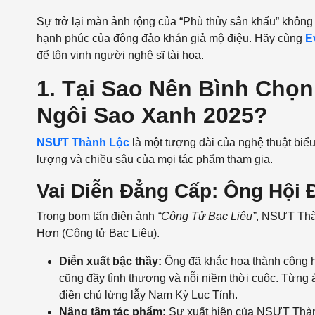
Sự trở lại màn ảnh rộng của “Phù thủy sân khấu” không
hạnh phúc của đông đảo khán giả mộ điệu. Hãy cùng
E
để tôn vinh người nghệ sĩ tài hoa.
1. Tại Sao Nên Bình Chọ
Ngôi Sao Xanh 2025?
NSƯT Thành Lộc
là một tượng đài của nghệ thuật biể
lượng và chiều sâu của mọi tác phẩm tham gia.
Vai Diễn Đẳng Cấp: Ông Hội 
Trong bom tấn điện ảnh
“Công Tử Bạc Liêu”
, NSƯT Thà
Hơn (Công tử Bạc Liêu).
Diễn xuất bậc thầy:
Ông đã khắc họa thành công 
cũng đầy tình thương và nỗi niềm thời cuộc. Từng á
điền chủ lừng lẫy Nam Kỳ Lục Tỉnh.
Nâng tầm tác phẩm:
Sự xuất hiện của NSƯT Thành