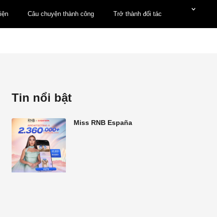
iện
Câu chuyện thành công
Trở thành đối tác
Tin nổi bật
Miss RNB España