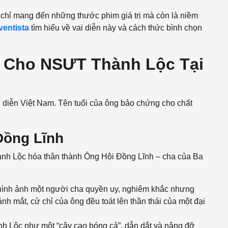
 chỉ mang đến những thước phim giá trị mà còn là niềm
ventista
tìm hiểu về vai diễn này và cách thức bình chọn
n Cho NSƯT Thành Lộc Tại
u diễn Việt Nam. Tên tuổi của ông bảo chứng cho chất
Đồng Lĩnh
nh Lộc hóa thân thành Ông Hội Đồng Lĩnh – cha của Ba
hình ảnh một người cha quyền uy, nghiêm khắc nhưng
nh mắt, cử chỉ của ông đều toát lên thần thái của một đại
 Lộc như một “cây cao bóng cả”, dẫn dắt và nâng đỡ