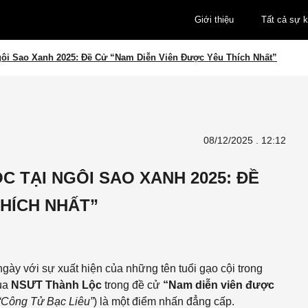
Giới thiệu
Tất cả sự k
ôi Sao Xanh 2025: Đề Cử “Nam Diễn Viên Được Yêu Thích Nhất”
08/12/2025 . 12:12
 TẠI NGÔI SAO XANH 2025: ĐỀ
THÍCH NHẤT”
gày với sự xuất hiện của những tên tuổi gạo cội trong
của
NSƯT Thành Lộc
trong đề cử
“Nam diễn viên được
“Công Tử Bạc Liêu”
) là một điểm nhấn đẳng cấp.