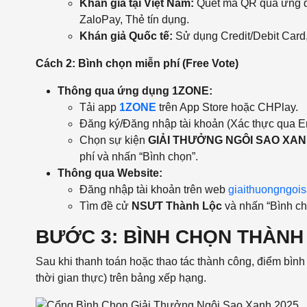
Khán giả tại Việt Nam:
Quét mã QR qua ứng dụ
ZaloPay, Thẻ tín dụng.
Khán giả Quốc tế:
Sử dụng Credit/Debit Card
Cách 2: Bình chọn miễn phí (Free Vote)
Thông qua ứng dụng 1ZONE:
Tải app
1ZONE
trên App Store hoặc CHPlay.
Đăng ký/Đăng nhập tài khoản (Xác thực qua E
Chọn sự kiện
GIẢI THƯỞNG NGÔI SAO XAN
phí và nhấn “Bình chọn”.
Thông qua Website:
Đăng nhập tài khoản trên web
giaithuongngois
Tìm đề cử
NSƯT Thành Lộc
và nhấn “Bình ch
BƯỚC 3: BÌNH CHỌN THÀN
Sau khi thanh toán hoặc thao tác thành công, điểm bìn
thời gian thực) trên bảng xếp hạng.