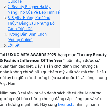
Quốc Tế
2. Beauty Blogger Hà My:
Nàng Thơ Của Vẻ Đẹp Tinh Tế
3. Stylist Hoàng Ku: “Phù
Thủy” Đằng Sau Những Bộ
Cánh Triệu Đô
Hướng Dẫn Bình Chọn
(Voting Guide)
Lời Kết
Tại
LUXUO ASIA AWARDS 2025
, hạng mục
“Luxury Beauty
& Fashion Influencer Of The Year”
luôn nhận được sự
quan tâm đặc biệt. Đây là sân chơi dành cho những cá
nhân không chỉ sở hữu gu thẩm mỹ xuất sắc mà còn là cầu
nối uy tín giữa các thương hiệu xa xỉ quốc tế và công chúng
Việt Nam.
Năm nay, 3 cái tên lọt vào danh sách đề cử đều là những
gương mặt bảo chứng cho sự đẳng cấp, sáng tạo và sức
ảnh hưởng mạnh mẽ. Hãy cùng
Eventista
nhìn lại hành