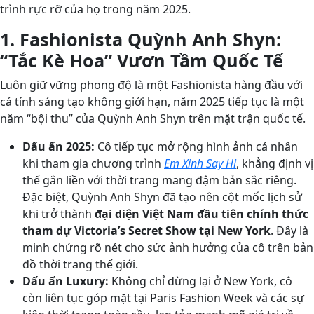
trình rực rỡ của họ trong năm 2025.
1. Fashionista Quỳnh Anh Shyn:
“Tắc Kè Hoa” Vươn Tầm Quốc Tế
Luôn giữ vững phong độ là một Fashionista hàng đầu với
cá tính sáng tạo không giới hạn, năm 2025 tiếp tục là một
năm “bội thu” của Quỳnh Anh Shyn trên mặt trận quốc tế.
Dấu ấn 2025:
Cô tiếp tục mở rộng hình ảnh cá nhân
khi tham gia chương trình
Em Xinh Say Hi
, khẳng định vị
thế gắn liền với thời trang mang đậm bản sắc riêng.
Đặc biệt, Quỳnh Anh Shyn đã tạo nên cột mốc lịch sử
khi trở thành
đại diện Việt Nam đầu tiên chính thức
tham dự Victoria’s Secret Show tại New York
. Đây là
minh chứng rõ nét cho sức ảnh hưởng của cô trên bản
đồ thời trang thế giới.
Dấu ấn Luxury:
Không chỉ dừng lại ở New York, cô
còn liên tục góp mặt tại Paris Fashion Week và các sự