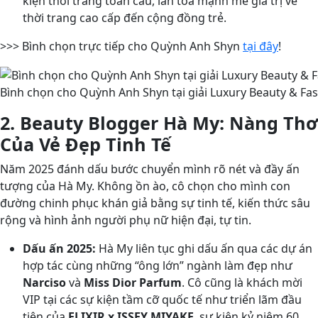
kiện thời trang toàn cầu, lan tỏa mạnh mẽ giá trị về
thời trang cao cấp đến cộng đồng trẻ.
>>> Bình chọn trực tiếp cho Quỳnh Anh Shyn
tại đây
!
Bình chọn cho Quỳnh Anh Shyn tại giải Luxury Beauty & Fas
2. Beauty Blogger Hà My: Nàng Thơ
Của Vẻ Đẹp Tinh Tế
Năm 2025 đánh dấu bước chuyển mình rõ nét và đầy ấn
tượng của Hà My. Không ồn ào, cô chọn cho mình con
đường chinh phục khán giả bằng sự tinh tế, kiến thức sâu
rộng và hình ảnh người phụ nữ hiện đại, tự tin.
Dấu ấn 2025:
Hà My liên tục ghi dấu ấn qua các dự án
hợp tác cùng những “ông lớn” ngành làm đẹp như
Narciso
và
Miss Dior Parfum
. Cô cũng là khách mời
VIP tại các sự kiện tầm cỡ quốc tế như triển lãm đầu
tiên của
ELIXIR x ISSEY MIYAKE
, sự kiện kỷ niệm 60