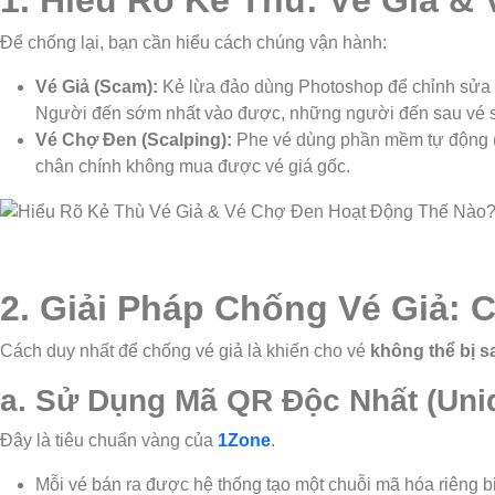
1. Hiểu Rõ Kẻ Thù: Vé Giả 
Để chống lại, bạn cần hiểu cách chúng vận hành:
Vé Giả (Scam):
Kẻ lừa đảo dùng Photoshop để chỉnh sửa th
Người đến sớm nhất vào được, những người đến sau vé sẽ
Vé Chợ Đen (Scalping):
Phe vé dùng phần mềm tự động (Bo
chân chính không mua được vé giá gốc.
2. Giải Pháp Chống Vé Giả:
Cách duy nhất để chống vé giả là khiến cho vé
không thể bị s
a. Sử Dụng Mã QR Độc Nhất (Uni
Đây là tiêu chuẩn vàng của
1Zone
.
Mỗi vé bán ra được hệ thống tạo một chuỗi mã hóa riêng bi