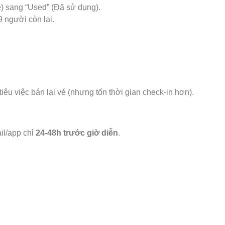
lệ) sang “Used” (Đã sử dụng).
9 người còn lại.
tiêu việc bán lại vé (nhưng tốn thời gian check-in hơn).
il/app chỉ
24-48h trước giờ diễn
.