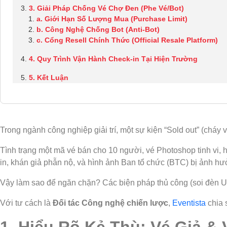
3. Giải Pháp Chống Vé Chợ Đen (Phe Vé/Bot)
a. Giới Hạn Số Lượng Mua (Purchase Limit)
b. Công Nghệ Chống Bot (Anti-Bot)
c. Cổng Resell Chính Thức (Official Resale Platform)
4. Quy Trình Vận Hành Check-in Tại Hiện Trường
5. Kết Luận
Trong ngành công nghiệp giải trí, một sự kiện “Sold out” (chá
Tình trạng một mã vé bán cho 10 người, vé Photoshop tinh vi, h
in, khán giả phẫn nộ, và hình ảnh Ban tổ chức (BTC) bị ảnh h
Vậy làm sao để ngăn chặn? Các biện pháp thủ công (soi đèn UV,
Với tư cách là
Đối tác Công nghệ chiến lược
,
Eventista
chia 