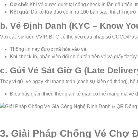
Cơ chế:
Khi vé được quét tại cổng check-in lần đầu tiên, t
Kết quả:
Dù kẻ lừa đảo có in ra 100 bản sao, thì chỉ người
b. Vé Định Danh (KYC – Know Yo
Với các sự kiện VVIP, BTC có thể yêu cầu nhập số CCCD/Pass
Thông tin này được mã hóa vào vé.
Khi check-in, nhân viên đối chiếu tên trên vé và giấy tờ tù
c. Gửi Vé Sát Giờ G (Late Deliver
Thay vì gửi vé ngay khi thanh toán (cách sự kiện cả tháng), hệ
Điều này giảm thiểu thời gian kẻ gian có thể mang mã vé đ
3. Giải Pháp Chống Vé Chợ Đ