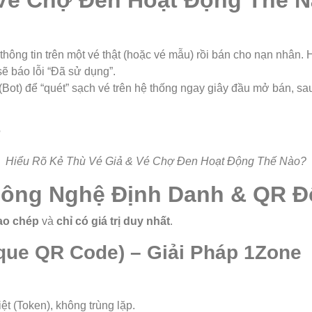
& Vé Chợ Đen Hoạt Động Thế 
ông tin trên một vé thật (hoặc vé mẫu) rồi bán cho nạn nhân. 
 báo lỗi “Đã sử dụng”.
t) để “quét” sạch vé trên hệ thống ngay giây đầu mở bán, sau đ
Hiểu Rõ Kẻ Thù Vé Giả & Vé Chợ Đen Hoạt Động Thế Nào?
 Công Nghệ Định Danh & QR 
ao chép
và
chỉ có giá trị duy nhất
.
que QR Code) – Giải Pháp 1Zone
ệt (Token), không trùng lặp.