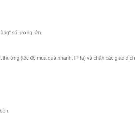
hàng” số lượng lớn.
t thường (tốc độ mua quá nhanh, IP lạ) và chặn các giao dịch
bên.