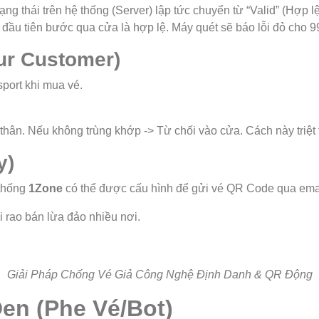
rạng thái trên hệ thống (Server) lập tức chuyển từ “Valid” (Hợp 
 đầu tiên bước qua cửa là hợp lệ. Máy quét sẽ báo lỗi đỏ cho 9
ur Customer)
port khi mua vé.
y thân. Nếu không trùng khớp -> Từ chối vào cửa. Cách này triệt 
y)
 thống
1Zone
có thể được cấu hình để gửi vé QR Code qua ema
i rao bán lừa đảo nhiều nơi.
Giải Pháp Chống Vé Giả Công Nghệ Định Danh & QR Động
en (Phe Vé/Bot)