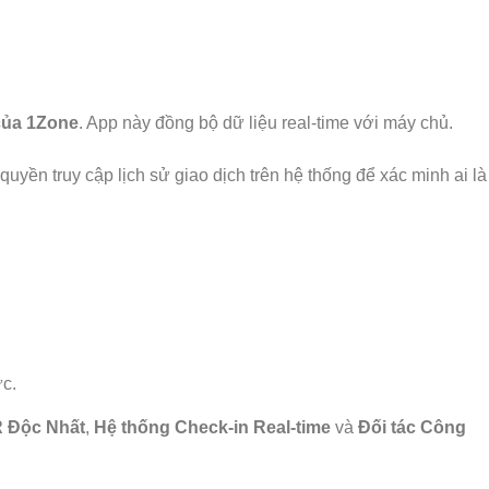
của 1Zone
. App này đồng bộ dữ liệu real-time với máy chủ.
quyền truy cập lịch sử giao dịch trên hệ thống để xác minh ai là
ức.
 Độc Nhất
,
Hệ thống Check-in Real-time
và
Đối tác Công