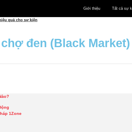
Giới thiệu
Tất cả sự k
hiệu quả cho sự kiện
 chợ đen (Black Market)
 Nào?
 Động
Pháp 1Zone