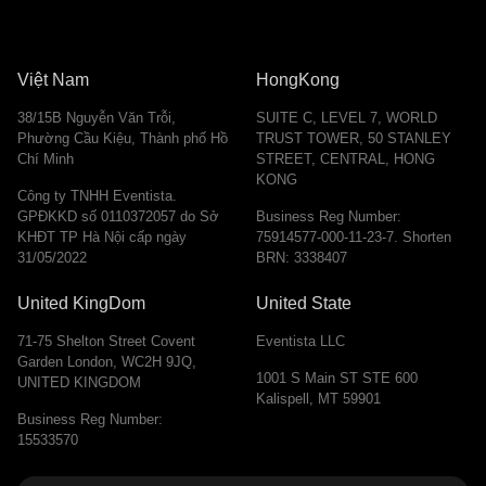
Việt Nam
HongKong
38/15B Nguyễn Văn Trỗi,
SUITE C, LEVEL 7, WORLD
Phường Cầu Kiệu, Thành phố Hồ
TRUST TOWER, 50 STANLEY
Chí Minh
STREET, CENTRAL, HONG
KONG
Công ty TNHH Eventista.
GPĐKKD số 0110372057 do Sở
Business Reg Number:
KHĐT TP Hà Nội cấp ngày
75914577-000-11-23-7. Shorten
31/05/2022
BRN: 3338407
United KingDom
United State
71-75 Shelton Street Covent
Eventista LLC
Garden London, WC2H 9JQ,
1001 S Main ST STE 600
UNITED KINGDOM
Kalispell, MT 59901
Business Reg Number:
15533570