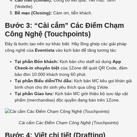
(Vedette).
Bế mạc (Closing):
Cảm ơn, tiễn khách.
Bước 3: “Cài cắm” Các Điểm Chạm
Công Nghệ (Touchpoints)
Đây là bước tạo nên sự khác biệt. Hãy lồng ghép các giải pháp
công nghệ của
Eventista
vào kịch bản để tăng tương tác:
Tại phần Đón khách:
Kịch bản cho staff sử dụng
App
Check-in chuyên biệt
của
1Zone
để quét QR Code, đảm
bảo đón 10.000 khách trong 60 phút.
Tại phần Biểu diễn/Thi đấu:
Kịch bản MC kêu gọi khán giả
bình chọn cho thí sinh yêu thích qua cổng
1Vote
.
Tại phần Giao lưu:
Kịch bản MC giới thiệu bộ sưu tập vật
phẩm (merchandise) độc quyền đang bán trên
1Zone
.
Cài cắm Các Điểm Chạm Công Nghệ (Touchpoints)
Bước 4: Viết chi tiết (Drafting)