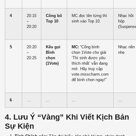
4
20:15
Công bố
MC đọc tên từng thí
Nhạc hồi
–
Top 10
sinh vào Top 10.
hộp
20:20
(Suspens
5
20:20
Kêu gọi
MC:
“Cổng bình
Nhạc nền
–
Bình
chọn
1Vote
cho giải
nhẹ
20:25
chọn
‘Thí sinh được yêu
(1Vote)
thích nhất’ vẫn đang
mở. Hãy truy cập
vote.misscharm.com
để bình chọn ngay!”
6
…
…
…
…
4. Lưu Ý “Vàng” Khi Viết Kịch Bản
Sự Kiện