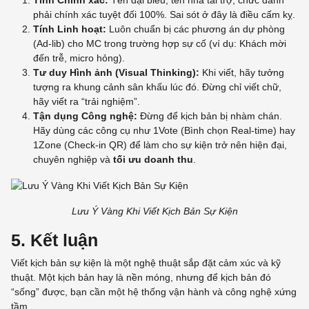
Tính Chính xác:
Tên đại biểu, tên nhà tài trợ, chức danh
phải chính xác tuyệt đối 100%. Sai sót ở đây là điều cấm kỵ.
Tính Linh hoạt:
Luôn chuẩn bị các phương án dự phòng
(Ad-lib) cho MC trong trường hợp sự cố (ví dụ: Khách mời
đến trễ, micro hỏng).
Tư duy Hình ảnh (Visual Thinking):
Khi viết, hãy tưởng
tượng ra khung cảnh sân khấu lúc đó. Đừng chỉ viết chữ,
hãy viết ra “trải nghiệm”.
Tận dụng Công nghệ:
Đừng để kịch bản bị nhàm chán.
Hãy dùng các công cụ như
1Vote
(Bình chọn Real-time) hay
1Zone
(Check-in QR) để làm cho sự kiện trở nên hiện đại,
chuyên nghiệp và
tối ưu doanh thu
.
Lưu Ý Vàng Khi Viết Kịch Bản Sự Kiện
5. Kết luận
Viết kịch bản sự kiện là một nghệ thuật sắp đặt cảm xúc và kỹ
thuật. Một kịch bản hay là nền móng, nhưng để kịch bản đó
“sống” được, bạn cần một hệ thống vận hành và công nghệ xứng
tầm.