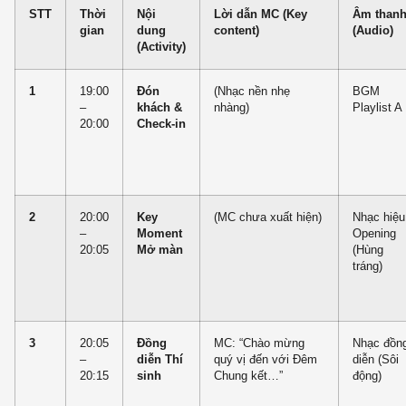
STT
Thời
Nội
Lời dẫn MC (Key
Âm than
gian
dung
content)
(Audio)
(Activity)
1
19:00
Đón
(Nhạc nền nhẹ
BGM
–
khách &
nhàng)
Playlist A
20:00
Check-in
2
20:00
Key
(MC chưa xuất hiện)
Nhạc hiệu
–
Moment
Opening
20:05
Mở màn
(Hùng
tráng)
3
20:05
Đồng
MC: “Chào mừng
Nhạc đồn
–
diễn Thí
quý vị đến với Đêm
diễn (Sôi
20:15
sinh
Chung kết…”
động)