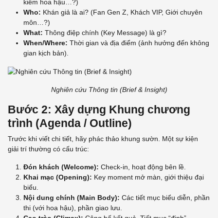
kiếm hoa hậu…?)
Who:
Khán giả là ai? (Fan Gen Z, Khách VIP, Giới chuyên
môn…?)
What:
Thông điệp chính (Key Message) là gì?
When/Where:
Thời gian và địa điểm (ảnh hưởng đến không
gian kịch bản).
Nghiên cứu Thông tin (Brief & Insight)
Bước 2: Xây dựng Khung chương
trình (Agenda / Outline)
Trước khi viết chi tiết, hãy phác thảo khung sườn. Một sự kiện
giải trí thường có cấu trúc:
Đón khách (Welcome):
Check-in, hoạt động bên lề.
Khai mạc (Opening):
Key moment mở màn, giới thiệu đại
biểu.
Nội dung chính (Main Body):
Các tiết mục biểu diễn, phần
thi (với hoa hậu), phần giao lưu.
Cao trào (Climax):
Công bố kết quả, Tiết mục “đinh”