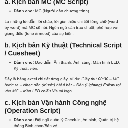
a. Kịch bản MC (MC Script)
Dành cho:
MC (Người dẫn chương trình).
Là những lời dẫn, lời chào, lời giới thiệu chi tiết từng chữ (word-
by-word) mà MC sẽ nói. Ngôn ngữ cần trau chuốt, phù hợp với
giọng điệu (tone & mood) của sự kiện.
b. Kịch bản Kỹ thuật (Technical Script
/ Cuesheet)
Dành cho:
Đạo diễn, Âm thanh, Ánh sáng, Màn hình LED,
Kỹ thuật viên.
Đây là bảng excel chi tiết từng giây. Ví dụ:
Giây thứ 00:30 – MC
bước ra – Nhạc nền (Music) bài A bật – Đèn (Lighting) Follow rọi
vào MC – Màn LED chiếu Visual logo.
c. Kịch bản Vận hành Công nghệ
(Operation Script)
Dành cho:
Đội ngũ quản lý Check-in, An ninh, Quản trị hệ
thống Bình chọn/Bán vé.