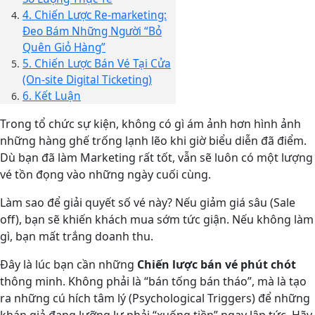
4. Chiến Lược Re-marketing:
Đeo Bám Những Người “Bỏ
Quên Giỏ Hàng”
5. Chiến Lược Bán Vé Tại Cửa
(On-site Digital Ticketing)
6. Kết Luận
Trong tổ chức sự kiện, không có gì ám ảnh hơn hình ảnh
những hàng ghế trống lạnh lẽo khi giờ biểu diễn đã điểm.
Dù bạn đã làm Marketing rất tốt, vẫn sẽ luôn có một lượng
vé tồn đọng vào những ngày cuối cùng.
Làm sao để giải quyết số vé này? Nếu giảm giá sâu (Sale
off), bạn sẽ khiến khách mua sớm tức giận. Nếu không làm
gì, bạn mất trắng doanh thu.
Đây là lúc bạn cần những
Chiến lược bán vé phút chót
thông minh. Không phải là “bán tống bán tháo”, mà là tạo
ra những cú hích tâm lý (Psychological Triggers) để những
khán giả đang lưỡng lự phải “xuống tiền” ngay lập tức. Hãy