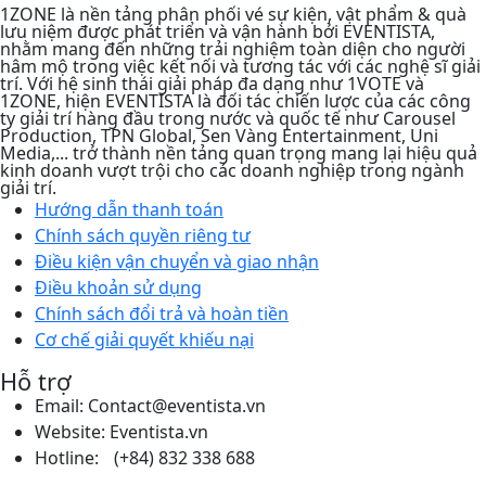
1ZONE là nền tảng phân phối vé sự kiện, vật phẩm & quà
lưu niệm được phát triển và vận hành bởi EVENTISTA,
nhằm mang đến những trải nghiệm toàn diện cho người
hâm mộ trong việc kết nối và tương tác với các nghệ sĩ giải
trí. Với hệ sinh thái giải pháp đa dạng như 1VOTE và
1ZONE, hiện EVENTISTA là đối tác chiến lược của các công
ty giải trí hàng đầu trong nước và quốc tế như Carousel
Production, TPN Global, Sen Vàng Entertainment, Uni
Media,... trở thành nền tảng quan trọng mang lại hiệu quả
kinh doanh vượt trội cho các doanh nghiệp trong ngành
giải trí.
Hướng dẫn thanh toán
Chính sách quyền riêng tư​
Điều kiện vận chuyển và giao nhận
Điều khoản sử dụng
Chính sách đổi trả và hoàn tiền
Cơ chế giải quyết khiếu nại
Hỗ trợ
Email: Contact@eventista.vn
Website: Eventista.vn
Hotline: (+84) 832 338 688