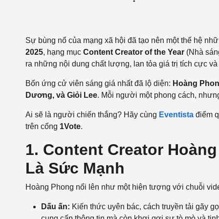
Sự bùng nổ của mạng xã hội đã tạo nên một thế hệ nh
2025
, hạng mục
Content Creator of the Year
(Nhà sáng
ra những nội dung chất lượng, lan tỏa giá trị tích cực và 
Bốn ứng cử viên sáng giá nhất đã lộ diện:
Hoàng Phong
Dương, và Giỏi Lee
. Mỗi người một phong cách, nhưng 
Ai sẽ là người chiến thắng? Hãy cùng
Eventista
điểm q
trên cổng
1Vote
.
1. Content Creator Hoàng
Là Sức Mạnh
Hoàng Phong nổi lên như một hiện tượng với chuỗi vide
Dấu ấn:
Kiến thức uyên bác, cách truyền tải gãy g
cung cấp thông tin mà còn khơi gợi sự tò mò và tin