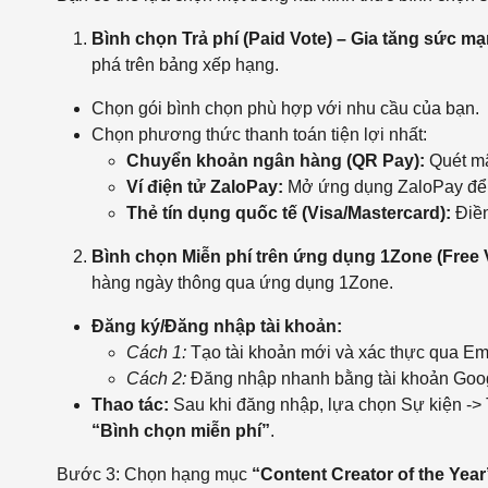
Bình chọn Trả phí (Paid Vote) – Gia tăng sức m
phá trên bảng xếp hạng.
Chọn gói bình chọn phù hợp với nhu cầu của bạn.
Chọn phương thức thanh toán tiện lợi nhất:
Chuyển khoản ngân hàng (QR Pay):
Quét mã
Ví điện tử ZaloPay:
Mở ứng dụng ZaloPay để 
Thẻ tín dụng quốc tế (Visa/Mastercard):
Điền
Bình chọn Miễn phí trên ứng dụng 1Zone (Free 
hàng ngày thông qua ứng dụng 1Zone.
Đăng ký/Đăng nhập tài khoản:
Cách 1:
Tạo tài khoản mới và xác thực qua Ema
Cách 2:
Đăng nhập nhanh bằng tài khoản Googl
Thao tác:
Sau khi đăng nhập, lựa chọn Sự kiện ->
“Bình chọn miễn phí”
.
Bước 3: Chọn hạng mục
“Content Creator of the Year