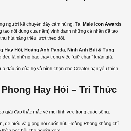
ững người kể chuyện đầy cảm hứng. Tại
Male Icon Awards
 tạo nội dung của năm) vinh danh những cá nhân đã tạo
thu hút hàng triệu lượt theo dõi.
 Hay Hỏi, Hoàng Anh Panda, Ninh Anh Bùi & Tùng
đều là những bậc thầy trong việc “giữ chân” khán giả.
ua dấu ấn của họ và bình chọn cho Creator bạn yêu thích
 Phong Hay Hỏi – Tri Thức
o giải đáp thắc mắc về mọi lĩnh vực trong cuộc sống.
ọn, dễ hiểu và giọng nói cuốn hút. Hoàng Phong không chỉ
h thần học hỏi cho người xem.