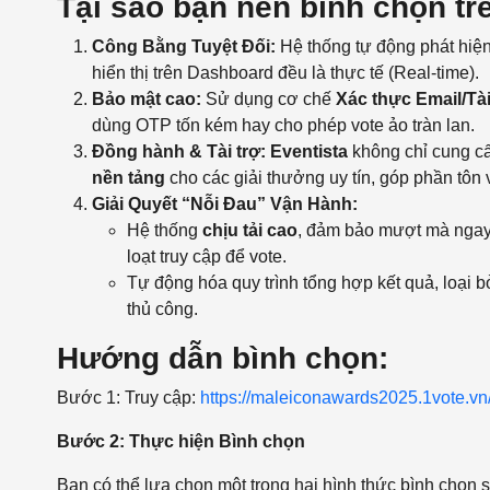
Tại sao bạn nên bình chọn tr
Công Bằng Tuyệt Đối:
Hệ thống tự động phát hiện 
hiển thị trên Dashboard đều là thực tế (Real-time).
Bảo mật cao:
Sử dụng cơ chế
Xác thực Email/Tà
dùng OTP tốn kém hay cho phép vote ảo tràn lan.
Đồng hành & Tài trợ:
Eventista
không chỉ cung c
nền tảng
cho các giải thưởng uy tín, góp phần tôn
Giải Quyết “Nỗi Đau” Vận Hành:
Hệ thống
chịu tải cao
, đảm bảo mượt mà ngay
loạt truy cập để vote.
Tự động hóa quy trình tổng hợp kết quả, loại b
thủ công.
Hướng dẫn bình chọn:
Bước 1: Truy cập:
https://maleiconawards2025.1vote.vn
Bước 2:
Thực hiện Bình chọn
Bạn có thể lựa chọn một trong hai hình thức bình chọn 