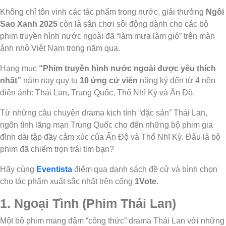
Không chỉ tôn vinh các tác phẩm trong nước, giải thưởng
Ngôi
Sao Xanh 2025
còn là sân chơi sôi động dành cho các bộ
phim truyền hình nước ngoài đã “làm mưa làm gió” trên màn
ảnh nhỏ Việt Nam trong năm qua.
Hạng mục
“Phim truyền hình nước ngoài được yêu thích
nhất”
năm nay quy tụ
10 ứng cử viên
nặng ký đến từ 4 nền
điện ảnh: Thái Lan, Trung Quốc, Thổ Nhĩ Kỳ và Ấn Độ.
Từ những câu chuyện drama kịch tính “đặc sản” Thái Lan,
ngôn tình lãng mạn Trung Quốc cho đến những bộ phim gia
đình dài tập đầy cảm xúc của Ấn Độ và Thổ Nhĩ Kỳ. Đâu là bộ
phim đã chiếm trọn trái tim bạn?
Hãy cùng
Eventista
điểm qua danh sách đề cử và bình chọn
cho tác phẩm xuất sắc nhất trên cổng
1Vote
.
1. Ngoại Tình (Phim Thái Lan)
Một bộ phim mang đậm “công thức” drama Thái Lan với những