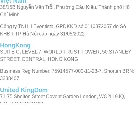
Việt Nam
38/15B Nguyễn Văn Trỗi, Phường Cầu Kiệu, Thành phố Hồ
Chí Minh
Công ty TNHH Eventista. GPĐKKD số 0110372057 do Sở
KHĐT TP Hà Nội cấp ngày 31/05/2022
HongKong
SUITE C, LEVEL 7, WORLD TRUST TOWER, 50 STANLEY
STREET, CENTRAL, HONG KONG
Business Reg Number: 75914577-000-11-23-7. Shorten BRN:
3338407
United KingDom
71-75 Shelton Street Covent Garden London, WC2H 9JQ,
UNITED KINGDOM
Business Reg Number: 15533570
United State
Eventista LLC