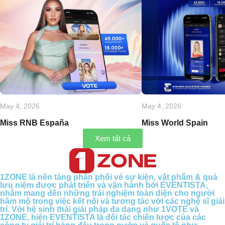
May 4, 2026
May 4, 2026
Miss RNB España
Miss World Spain
Xem tất cả
1ZONE là nền tảng phân phối vé sự kiện, vật phẩm & quà
lưu niệm được phát triển và vận hành bởi EVENTISTA,
nhằm mang đến những trải nghiệm toàn diện cho người
hâm mộ trong việc kết nối và tương tác với các nghệ sĩ giải
trí. Với hệ sinh thái giải pháp đa dạng như 1VOTE và
1ZONE, hiện EVENTISTA là đối tác chiến lược của các