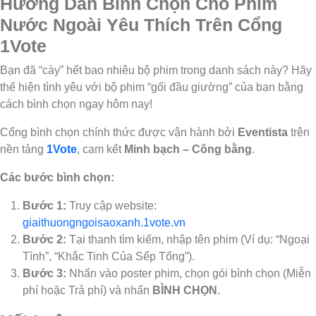
Hướng Dẫn Bình Chọn Cho Phim
Nước Ngoài Yêu Thích Trên Cổng
1Vote
Bạn đã “cày” hết bao nhiêu bộ phim trong danh sách này? Hãy
thể hiện tình yêu với bộ phim “gối đầu giường” của bạn bằng
cách bình chọn ngay hôm nay!
Cổng bình chọn chính thức được vận hành bởi
Eventista
trên
nền tảng
1Vote
, cam kết
Minh bạch – Công bằng
.
Các bước bình chọn:
Bước 1:
Truy cập website:
giaithuongngoisaoxanh.1vote.vn
Bước 2:
Tại thanh tìm kiếm, nhập tên phim (Ví dụ: “Ngoại
Tình”, “Khắc Tinh Của Sếp Tổng”).
Bước 3:
Nhấn vào poster phim, chọn gói bình chọn (Miễn
phí hoặc Trả phí) và nhấn
BÌNH CHỌN
.