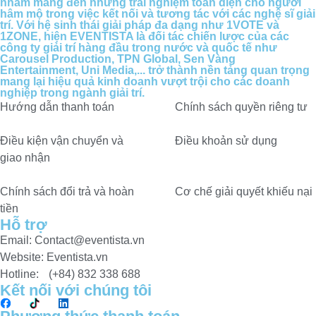
nhằm mang đến những trải nghiệm toàn diện cho người
hâm mộ trong việc kết nối và tương tác với các nghệ sĩ giải
trí. Với hệ sinh thái giải pháp đa dạng như 1VOTE và
1ZONE, hiện EVENTISTA là đối tác chiến lược của các
công ty giải trí hàng đầu trong nước và quốc tế như
Carousel Production, TPN Global, Sen Vàng
Entertainment, Uni Media,... trở thành nền tảng quan trọng
mang lại hiệu quả kinh doanh vượt trội cho các doanh
nghiệp trong ngành giải trí.
Hướng dẫn thanh toán
Chính sách quyền riêng tư​
Điều kiện vận chuyển và
Điều khoản sử dụng
giao nhận
Chính sách đổi trả và hoàn
Cơ chế giải quyết khiếu nại
tiền
Hỗ trợ
Email: Contact@eventista.vn
Website: Eventista.vn
Hotline: (+84) 832 338 688
Kết nối với chúng tôi