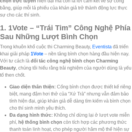
chọn trực tuyến
hiện đại mà còn là lời cam kết về sự công
bằng, giúp mỗi lá phiếu của khán giả trở thành động lực thực
sự cho các thí sinh.
1. 1Vote – “Trái Tim” Công Nghệ Phía
Sau Những Lượt Bình Chọn
Trong khuôn khổ cuộc thi Charming Beauty,
Eventista
đã triển
khai giải pháp
1Vote
– nền tảng bình chọn hàng đầu hiện nay.
Với tư cách là
đối tác công nghệ bình chọn Charming
Beauty
, chúng tôi hiểu rằng trải nghiệm của người dùng là yếu
tố then chốt.
Giao diện thân thiện:
Cổng bình chọn được thiết kế riêng
biệt, mang đậm hơi thở của “Xứ Trà” nhưng vẫn đảm bảo
tính hiện đại, giúp khán giả dễ dàng tìm kiếm và bình chọn
cho thí sinh mình yêu thích.
Đa dạng hình thức:
Không chỉ dừng lại ở lượt vote miễn
phí,
hệ thống bình chọn
còn tích hợp các phương thức
thanh toán linh hoạt, cho phép người hâm mộ thể hiện sự