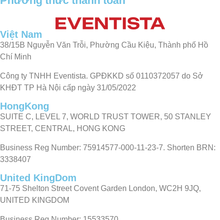
Phương thức thanh toán
Việt Nam
38/15B Nguyễn Văn Trỗi, Phường Cầu Kiệu, Thành phố Hồ
Chí Minh
Công ty TNHH Eventista. GPĐKKD số 0110372057 do Sở
KHĐT TP Hà Nội cấp ngày 31/05/2022
HongKong
SUITE C, LEVEL 7, WORLD TRUST TOWER, 50 STANLEY
STREET, CENTRAL, HONG KONG
Business Reg Number: 75914577-000-11-23-7. Shorten BRN:
3338407
United KingDom
71-75 Shelton Street Covent Garden London, WC2H 9JQ,
UNITED KINGDOM
Business Reg Number: 15533570