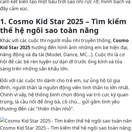
cam kết kiến tạo một bầu trời sao nhí rực rỡ, minh bạch và
đầy cảm xúc.
1. Cosmo Kid Star 2025 – Tìm kiếm
thế hệ ngôi sao toàn năng
Khác với các cuộc thi người mẫu nhí truyền thống,
Cosmo
Kid Star 2025
hướng đến hình ảnh những em bé hiện đại,
năng động và đa tài (Model, Dance, MC…). Cuộc thi là cơ
hội để các bé rèn luyện sự dạn dĩ trước ống kính và tỏa
sáng trên những sân khấu lớn.
Đối với các cuộc thi dành cho trẻ em, sự ủng hộ từ gia
đình, người thân là nguồn động viên tinh thần to lớn nhất.
Chính vì vậy, hệ thống bình chọn đóng vai trò cực kỳ quan
trọng, là cầu nối để ông bà, cô chú… gửi gắm tình yêu
thương đến các “thiên thần nhỏ”.
Cosmo Kid Star 2025 – Tìm kiếm thế hệ ngôi sao toàn năng