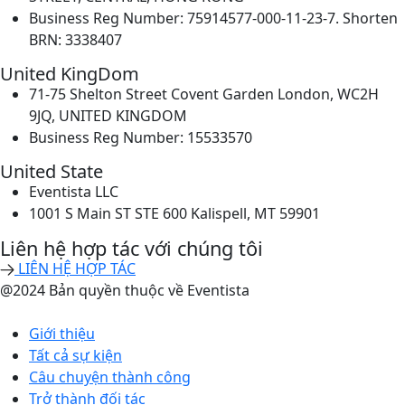
Business Reg Number: 75914577-000-11-23-7. Shorten
BRN: 3338407
United KingDom
71-75 Shelton Street Covent Garden London, WC2H
9JQ, UNITED KINGDOM
Business Reg Number: 15533570
United State
Eventista LLC
1001 S Main ST STE 600 Kalispell, MT 59901
Liên hệ hợp tác với chúng tôi
LIÊN HỆ HỢP TÁC
@2024 Bản quyền thuộc về Eventista
Giới thiệu
Tất cả sự kiện
Câu chuyện thành công
Trở thành đối tác