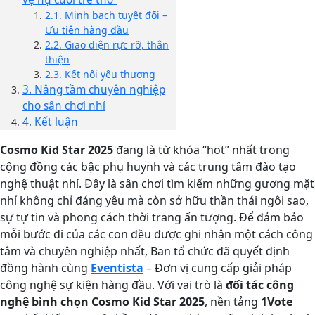
2.1. Minh bạch tuyệt đối –
Ưu tiên hàng đầu
2.2. Giao diện rực rỡ, thân
thiện
2.3. Kết nối yêu thương
3. Nâng tầm chuyên nghiệp
cho sân chơi nhí
4. Kết luận
Cosmo Kid Star 2025
đang là từ khóa “hot” nhất trong
cộng đồng các bậc phụ huynh và các trung tâm đào tạo
nghệ thuật nhí. Đây là sân chơi tìm kiếm những gương mặt
nhí không chỉ đáng yêu mà còn sở hữu thần thái ngôi sao,
sự tự tin và phong cách thời trang ấn tượng. Để đảm bảo
mỗi bước đi của các con đều được ghi nhận một cách công
tâm và chuyên nghiệp nhất, Ban tổ chức đã quyết định
đồng hành cùng
Eventista
– Đơn vị cung cấp giải pháp
công nghệ sự kiện hàng đầu. Với vai trò là
đối tác công
nghệ bình chọn Cosmo Kid Star 2025
, nền tảng
1Vote