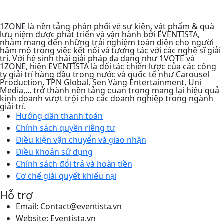
1ZONE là nền tảng phân phối vé sự kiện, vật phẩm & quà
lưu niệm được phát triển và vận hành bởi EVENTISTA,
nhằm mang đến những trải nghiệm toàn diện cho người
hâm mộ trong việc kết nối và tương tác với các nghệ sĩ giải
trí. Với hệ sinh thái giải pháp đa dạng như 1VOTE và
1ZONE, hiện EVENTISTA là đối tác chiến lược của các công
ty giải trí hàng đầu trong nước và quốc tế như Carousel
Production, TPN Global, Sen Vàng Entertainment, Uni
Media,... trở thành nền tảng quan trọng mang lại hiệu quả
kinh doanh vượt trội cho các doanh nghiệp trong ngành
giải trí.
Hướng dẫn thanh toán
Chính sách quyền riêng tư​
Điều kiện vận chuyển và giao nhận
Điều khoản sử dụng
Chính sách đổi trả và hoàn tiền
Cơ chế giải quyết khiếu nại
Hỗ trợ
Email: Contact@eventista.vn
Website: Eventista.vn