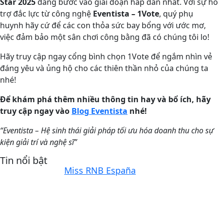
Star 2025
đang bước vào giai đoạn hấp dẫn nhất. Với sự hỗ
trợ đắc lực từ công nghệ
Eventista – 1Vote
, quý phụ
huynh hãy cứ để các con thỏa sức bay bổng với ước mơ,
việc đảm bảo một sân chơi công bằng đã có chúng tôi lo!
Hãy truy cập ngay cổng bình chọn 1Vote để ngắm nhìn vẻ
đáng yêu và ủng hộ cho các thiên thần nhỏ của chúng ta
nhé!
Để khám phá thêm nhiều thông tin hay và bổ ích, hãy
truy cập ngay vào
Blog Eventista
nhé!
“Eventista –
Hệ sinh thái giải pháp tối ưu hóa doanh thu cho sự
kiện giải trí và nghệ sĩ
”
Tin nổi bật
Miss RNB España