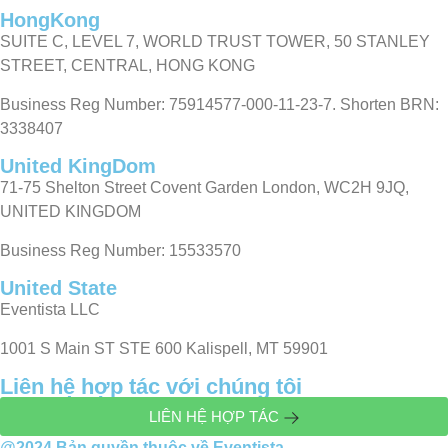
HongKong
SUITE C, LEVEL 7, WORLD TRUST TOWER, 50 STANLEY
STREET, CENTRAL, HONG KONG
Business Reg Number: 75914577-000-11-23-7. Shorten BRN:
3338407
United KingDom
71-75 Shelton Street Covent Garden London, WC2H 9JQ,
UNITED KINGDOM
Business Reg Number: 15533570
United State
Eventista LLC
1001 S Main ST STE 600 Kalispell, MT 59901
Liên hệ hợp tác với chúng tôi
LIÊN HỆ HỢP TÁC
@2024 Bản quyền thuộc về Eventista