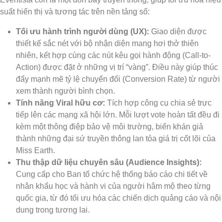
suất hiển thị và tương tác trên nền tảng số:
Tối ưu hành trình người dùng (UX):
Giao diện được
thiết kế sắc nét với bộ nhận diện mang hơi thở thiên
nhiên, kết hợp cùng các nút kêu gọi hành động (Call-to-
Action) được đặt ở những vị trí “vàng”. Điều này giúp thúc
đẩy mạnh mẽ tỷ lệ chuyển đổi (Conversion Rate) từ người
xem thành người bình chọn.
Tính năng Viral hữu cơ:
Tích hợp công cụ chia sẻ trực
tiếp lên các mạng xã hội lớn. Mỗi lượt vote hoàn tất đều đi
kèm một thông điệp bảo vệ môi trường, biến khán giả
thành những đại sứ truyền thông lan tỏa giá trị cốt lõi của
Miss Earth.
Thu thập dữ liệu chuyên sâu (Audience Insights):
Cung cấp cho Ban tổ chức hệ thống báo cáo chi tiết về
nhân khẩu học và hành vi của người hâm mộ theo từng
quốc gia, từ đó tối ưu hóa các chiến dịch quảng cáo và nội
dung trong tương lai.