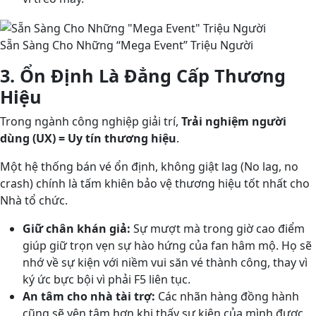
Sẵn Sàng Cho Những “Mega Event” Triệu Người
3. Ổn Định Là Đẳng Cấp Thương
Hiệu
Trong ngành công nghiệp giải trí,
Trải nghiệm người
dùng (UX) = Uy tín thương hiệu
.
Một hệ thống bán vé ổn định, không giật lag (No lag, no
crash) chính là tấm khiên bảo vệ thương hiệu tốt nhất cho
Nhà tổ chức.
Giữ chân khán giả:
Sự mượt mà trong giờ cao điểm
giúp giữ trọn vẹn sự hào hứng của fan hâm mộ. Họ sẽ
nhớ về sự kiện với niềm vui săn vé thành công, thay vì
ký ức bực bội vì phải F5 liên tục.
An tâm cho nhà tài trợ:
Các nhãn hàng đồng hành
cũng sẽ yên tâm hơn khi thấy sự kiện của mình được