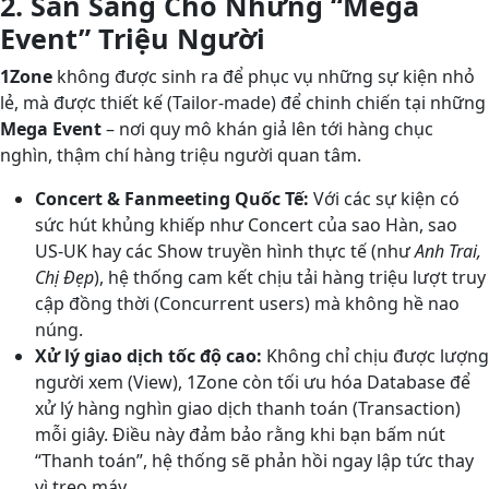
2. Sẵn Sàng Cho Những “Mega
Event” Triệu Người
1Zone
không được sinh ra để phục vụ những sự kiện nhỏ
lẻ, mà được thiết kế (Tailor-made) để chinh chiến tại những
Mega Event
– nơi quy mô khán giả lên tới hàng chục
nghìn, thậm chí hàng triệu người quan tâm.
Concert & Fanmeeting Quốc Tế:
Với các sự kiện có
sức hút khủng khiếp như Concert của sao Hàn, sao
US-UK hay các Show truyền hình thực tế (như
Anh Trai,
Chị Đẹp
), hệ thống cam kết chịu tải hàng triệu lượt truy
cập đồng thời (Concurrent users) mà không hề nao
núng.
Xử lý giao dịch tốc độ cao:
Không chỉ chịu được lượng
người xem (View), 1Zone còn tối ưu hóa Database để
xử lý hàng nghìn giao dịch thanh toán (Transaction)
mỗi giây. Điều này đảm bảo rằng khi bạn bấm nút
“Thanh toán”, hệ thống sẽ phản hồi ngay lập tức thay
vì treo máy.