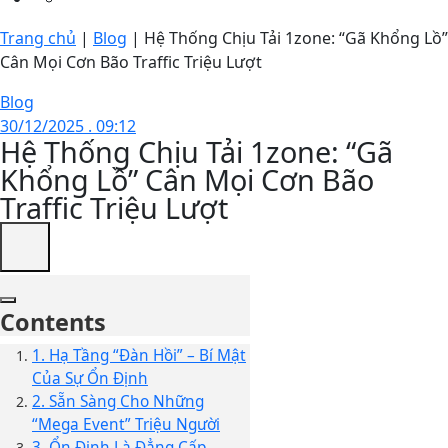
Trang chủ
|
Blog
|
Hệ Thống Chịu Tải 1zone: “Gã Khổng Lồ”
Cân Mọi Cơn Bão Traffic Triệu Lượt
Blog
30/12/2025 . 09:12
Hệ Thống Chịu Tải 1zone: “Gã
Khổng Lồ” Cân Mọi Cơn Bão
Traffic Triệu Lượt
Contents
1. Hạ Tầng “Đàn Hồi” – Bí Mật
Của Sự Ổn Định
2. Sẵn Sàng Cho Những
“Mega Event” Triệu Người
3. Ổn Định Là Đẳng Cấp