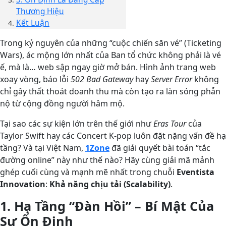
Thương Hiệu
Kết Luận
Trong kỷ nguyên của những “cuộc chiến săn vé” (Ticketing
Wars), ác mộng lớn nhất của Ban tổ chức không phải là vé
ế, mà là… web sập ngay giờ mở bán. Hình ảnh trang web
xoay vòng, báo lỗi
502 Bad Gateway
hay
Server Error
không
chỉ gây thất thoát doanh thu mà còn tạo ra làn sóng phẫn
nộ từ cộng đồng người hâm mộ.
Tại sao các sự kiện lớn trên thế giới như
Eras Tour
của
Taylor Swift hay các Concert K-pop luôn đặt nặng vấn đề hạ
tầng? Và tại Việt Nam,
1Zone
đã giải quyết bài toán “tắc
đường online” này như thế nào? Hãy cùng giải mã mảnh
ghép cuối cùng và mạnh mẽ nhất trong chuỗi
Eventista
Innovation
:
Khả năng chịu tải (Scalability)
.
1. Hạ Tầng “Đàn Hồi” – Bí Mật Của
Sự Ổn Định