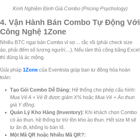
Kinh Nghiệm Định Giá Combo (Pricing Psychology)
4. Vận Hành Bán Combo Tự Động Với
Công Nghệ 1Zone
Nhiều BTC ngại bán Combo vì sợ… rắc rối (phải check size
áo, phải đếm số lượng người…). Nếu làm thủ công bằng Excel
thì đúng là ác mộng.
Giải pháp
1Zone
của Eventista giúp bạn tự động hóa hoàn
toàn:
Tạo Gói Combo Dễ Dàng:
Hệ thống cho phép cấu hình:
Mua Vé A + Vé B được giảm X%
hoặc
Mua Vé + Áo thun
giá Y đồng
.
Quản Lý Kho Hàng (Inventory):
Khi khách chọn Combo
có áo thun, hệ thống tự trừ tồn kho áo thun. Hết size M sẽ
tự ẩn đi, không lo bán lố.
Một Mã QR hoặc Nhiều Mã QR?: