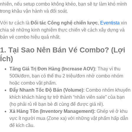
nhiên, nếu setup combo không khéo, bạn sẽ tự làm khó mình
trong khâu vận hành và đối soát.
Với tư cách là
Đối tác Công nghệ chiến lược
,
Eventista
xin
chia sẻ những kinh nghiệm thực chiến về cách xây dựng và
bán vé combo hiệu quả nhất.
1. Tại Sao Nên Bán Vé Combo? (Lợi
Ích)
Tăng Giá Trị Đơn Hàng (Increase AOV):
Thay vì thu
500k/đơn, bạn có thể thu 2 triệu/đơn nhờ combo nhóm
hoặc combo vật phẩm.
Đẩy Nhanh Tốc Độ Bán (Volume):
Combo nhóm khuyến
khích khách hàng tự trở thành “nhân viên sale” của bạn
(họ phải rủ rê bạn bè đi cùng để được giá rẻ).
Xả Hàng Tồn (Inventory Management):
Ghép vé ở khu
vực ít người mua (Zone xa) với những vật phẩm hấp dẫn
để kích cầu.