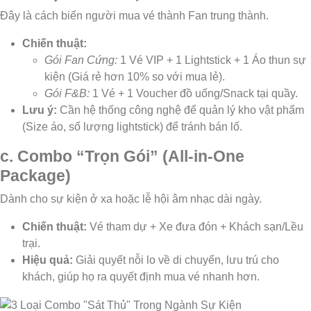
Đây là cách biến người mua vé thành Fan trung thành.
Chiến thuật:
Gói Fan Cứng:
1 Vé VIP + 1 Lightstick + 1 Áo thun sự
kiện (Giá rẻ hơn 10% so với mua lẻ).
Gói F&B:
1 Vé + 1 Voucher đồ uống/Snack tại quầy.
Lưu ý:
Cần hệ thống công nghệ để quản lý kho vật phẩm
(Size áo, số lượng lightstick) để tránh bán lố.
c. Combo “Trọn Gói” (All-in-One
Package)
Dành cho sự kiện ở xa hoặc lễ hội âm nhạc dài ngày.
Chiến thuật:
Vé tham dự + Xe đưa đón + Khách sạn/Lều
trại.
Hiệu quả:
Giải quyết nỗi lo về di chuyển, lưu trú cho
khách, giúp họ ra quyết định mua vé nhanh hơn.