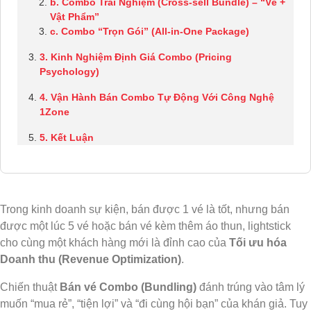
b. Combo Trải Nghiệm (Cross-sell Bundle) – “Vé +
Vật Phẩm”
c. Combo “Trọn Gói” (All-in-One Package)
3. Kinh Nghiệm Định Giá Combo (Pricing
Psychology)
4. Vận Hành Bán Combo Tự Động Với Công Nghệ
1Zone
5. Kết Luận
Trong kinh doanh sự kiện, bán được 1 vé là tốt, nhưng bán
được một lúc 5 vé hoặc bán vé kèm thêm áo thun, lightstick
cho cùng một khách hàng mới là đỉnh cao của
Tối ưu hóa
Doanh thu (Revenue Optimization)
.
Chiến thuật
Bán vé Combo (Bundling)
đánh trúng vào tâm lý
muốn “mua rẻ”, “tiện lợi” và “đi cùng hội bạn” của khán giả. Tuy