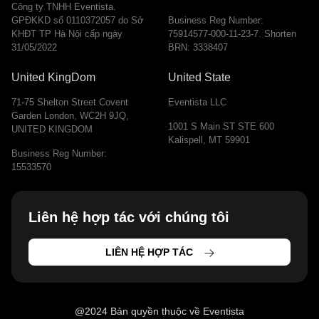
Công ty TNHH Eventista.
GPĐKKD số 0110372057 do Sở
Business Reg Number:
KHĐT TP Hà Nội cấp ngày
75914577-000-11-23-7. Shorten
31/05/2022
BRN: 3338407
United KingDom
United State
71-75 Shelton Street Covent
Eventista LLC
Garden London, WC2H 9JQ,
1001 S Main ST STE 600
UNITED KINGDOM
Kalispell, MT 59901
Business Reg Number:
15533570
Liên hệ hợp tác với chúng tôi
LIÊN HỆ HỢP TÁC
@2024 Bản quyền thuộc về Eventista