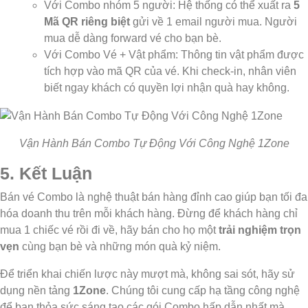
Với Combo nhóm 5 người: Hệ thống có thể xuất ra
5
Mã QR riêng biệt
gửi về 1 email người mua. Người
mua dễ dàng forward vé cho bạn bè.
Với Combo Vé + Vật phẩm: Thông tin vật phẩm được
tích hợp vào mã QR của vé. Khi check-in, nhân viên
biết ngay khách có quyền lợi nhận quà hay không.
Vận Hành Bán Combo Tự Động Với Công Nghệ 1Zone
5. Kết Luận
Bán vé Combo là nghệ thuật bán hàng đỉnh cao giúp bạn tối đa
hóa doanh thu trên mỗi khách hàng. Đừng để khách hàng chỉ
mua 1 chiếc vé rồi đi về, hãy bán cho họ một
trải nghiệm trọn
vẹn
cùng bạn bè và những món quà kỷ niệm.
Để triển khai chiến lược này mượt mà, không sai sót, hãy sử
dụng nền tảng
1Zone
. Chúng tôi cung cấp hạ tầng công nghệ
để bạn thỏa sức sáng tạo các gói Combo hấp dẫn nhất mà