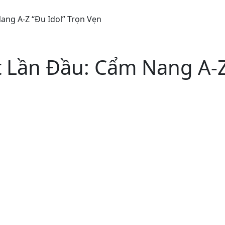
ang A-Z “Đu Idol” Trọn Vẹn
 Lần Đầu: Cẩm Nang A-Z