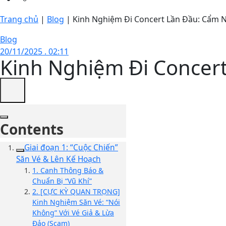
Trang chủ
|
Blog
|
Kinh Nghiệm Đi Concert Lần Đầu: Cẩm N
Blog
20/11/2025 . 02:11
Kinh Nghiệm Đi Concert
Contents
Giai đoạn 1: “Cuộc Chiến”
Săn Vé & Lên Kế Hoạch
1. Canh Thông Báo &
Chuẩn Bị “Vũ Khí”
2. [CỰC KỲ QUAN TRỌNG]
Kinh Nghiệm Săn Vé: “Nói
Không” Với Vé Giả & Lừa
Đảo (Scam)