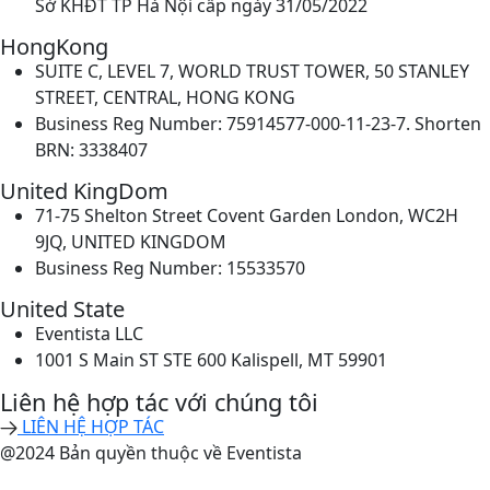
Sở KHĐT TP Hà Nội cấp ngày 31/05/2022
HongKong
SUITE C, LEVEL 7, WORLD TRUST TOWER, 50 STANLEY
STREET, CENTRAL, HONG KONG
Business Reg Number: 75914577-000-11-23-7. Shorten
BRN: 3338407
United KingDom
71-75 Shelton Street Covent Garden London, WC2H
9JQ, UNITED KINGDOM
Business Reg Number: 15533570
United State
Eventista LLC
1001 S Main ST STE 600 Kalispell, MT 59901
Liên hệ hợp tác với chúng tôi
LIÊN HỆ HỢP TÁC
@2024 Bản quyền thuộc về Eventista