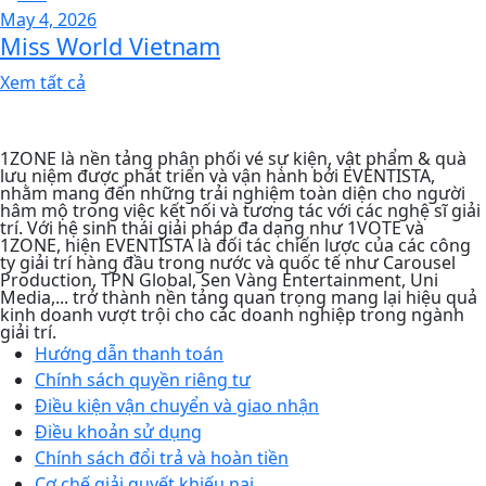
May 4, 2026
Miss World Vietnam
Xem tất cả
1ZONE là nền tảng phân phối vé sự kiện, vật phẩm & quà
lưu niệm được phát triển và vận hành bởi EVENTISTA,
nhằm mang đến những trải nghiệm toàn diện cho người
hâm mộ trong việc kết nối và tương tác với các nghệ sĩ giải
trí. Với hệ sinh thái giải pháp đa dạng như 1VOTE và
1ZONE, hiện EVENTISTA là đối tác chiến lược của các công
ty giải trí hàng đầu trong nước và quốc tế như Carousel
Production, TPN Global, Sen Vàng Entertainment, Uni
Media,... trở thành nền tảng quan trọng mang lại hiệu quả
kinh doanh vượt trội cho các doanh nghiệp trong ngành
giải trí.
Hướng dẫn thanh toán
Chính sách quyền riêng tư​
Điều kiện vận chuyển và giao nhận
Điều khoản sử dụng
Chính sách đổi trả và hoàn tiền
Cơ chế giải quyết khiếu nại