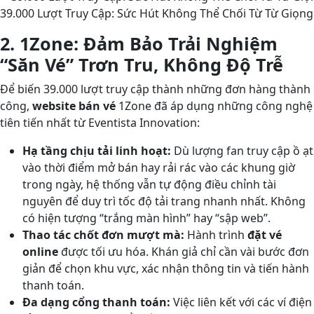
39.000 Lượt Truy Cập: Sức Hút Không Thể Chối Từ Từ Giọng
2. 1Zone: Đảm Bảo Trải Nghiệm
“Săn Vé” Trơn Tru, Không Độ Trễ
Để biến 39.000 lượt truy cập thành những đơn hàng thành
công,
website bán vé
1Zone đã áp dụng những công nghệ
tiên tiến nhất từ Eventista Innovation:
Hạ tầng chịu tải linh hoạt:
Dù lượng fan truy cập ồ ạt
vào thời điểm mở bán hay rải rác vào các khung giờ
trong ngày, hệ thống vẫn tự động điều chỉnh tài
nguyên để duy trì tốc độ tải trang nhanh nhất. Không
có hiện tượng “trắng màn hình” hay “sập web”.
Thao tác chốt đơn mượt mà:
Hành trình
đặt vé
online
được tối ưu hóa. Khán giả chỉ cần vài bước đơn
giản để chọn khu vực, xác nhận thông tin và tiến hành
thanh toán.
Đa dạng cổng thanh toán:
Việc liên kết với các ví điện