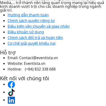
Media,... trở thành nền tảng quan trọng mang lại hiệu quả
kinh doanh vượt trội cho các doanh nghiệp trong ngành
giải trí.
Hướng dẫn thanh toán
Chính sách quyền riêng tư​
Điều kiện vận chuyển và giao nhận
Điều khoản sử dụng
Chính sách đổi trả và hoàn tiền
Cơ chế giải quyết khiếu nại
Hỗ trợ
Email: Contact@eventista.vn
Website: Eventista.vn
Hotline: (+84) 832 338 688
Kết nối với chúng tôi