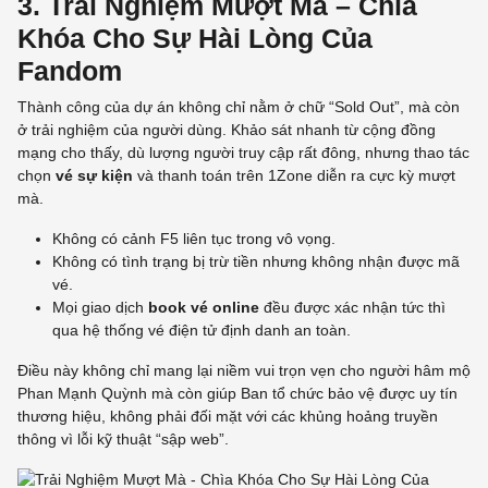
3. Trải Nghiệm Mượt Mà – Chìa
Khóa Cho Sự Hài Lòng Của
Fandom
Thành công của dự án không chỉ nằm ở chữ “Sold Out”, mà còn
ở trải nghiệm của người dùng. Khảo sát nhanh từ cộng đồng
mạng cho thấy, dù lượng người truy cập rất đông, nhưng thao tác
chọn
vé sự kiện
và thanh toán trên 1Zone diễn ra cực kỳ mượt
mà.
Không có cảnh F5 liên tục trong vô vọng.
Không có tình trạng bị trừ tiền nhưng không nhận được mã
vé.
Mọi giao dịch
book vé online
đều được xác nhận tức thì
qua hệ thống vé điện tử định danh an toàn.
Điều này không chỉ mang lại niềm vui trọn vẹn cho người hâm mộ
Phan Mạnh Quỳnh mà còn giúp Ban tổ chức bảo vệ được uy tín
thương hiệu, không phải đối mặt với các khủng hoảng truyền
thông vì lỗi kỹ thuật “sập web”.