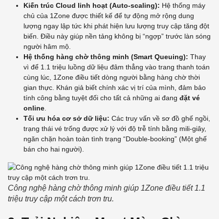
Kiến trúc Cloud linh hoạt (Auto-scaling):
Hệ thống máy
chủ của 1Zone được thiết kế để tự động mở rộng dung
lượng ngay lập tức khi phát hiện lưu lượng truy cập tăng đột
biến. Điều này giúp nền tảng không bị “ngợp” trước làn sóng
người hâm mộ.
Hệ thống hàng chờ thông minh (Smart Queuing):
Thay
vì để 1.1 triệu luồng dữ liệu đâm thẳng vào trang thanh toán
cùng lúc, 1Zone điều tiết dòng người bằng hàng chờ thời
gian thực. Khán giả biết chính xác vị trí của mình, đảm bảo
tính công bằng tuyệt đối cho tất cả những ai đang
đặt vé
online
.
Tối ưu hóa cơ sở dữ liệu:
Các truy vấn về sơ đồ ghế ngồi,
trạng thái vé trống được xử lý với độ trễ tính bằng mili-giây,
ngăn chặn hoàn toàn tình trạng “Double-booking” (Một ghế
bán cho hai người).
Công nghệ hàng chờ thông minh giúp 1Zone điều tiết 1.1
triệu truy cập một cách trơn tru.