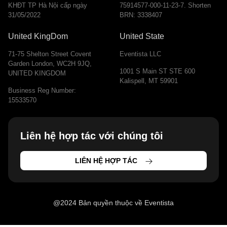
KHĐT TP Hà Nội cấp ngày
75914577-000-11-23-7. Shorten
31/05/2022
BRN: 3338407
United KingDom
United State
71-75 Shelton Street Covent
Eventista LLC
Garden London, WC2H 9JQ,
1001 S Main ST STE 600
UNITED KINGDOM
Kalispell, MT 59901
Business Reg Number:
15533570
Liên hệ hợp tác với chúng tôi
LIÊN HỆ HỢP TÁC
@2024 Bản quyền thuộc về Eventista