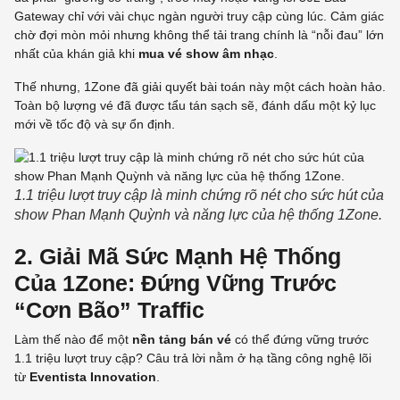
Gateway chỉ với vài chục ngàn người truy cập cùng lúc. Cảm giác
chờ đợi mòn mỏi nhưng không thể tải trang chính là “nỗi đau” lớn
nhất của khán giả khi
mua vé show âm nhạc
.
Thế nhưng, 1Zone đã giải quyết bài toán này một cách hoàn hảo.
Toàn bộ lượng vé đã được tẩu tán sạch sẽ, đánh dấu một kỷ lục
mới về tốc độ và sự ổn định.
1.1 triệu lượt truy cập là minh chứng rõ nét cho sức hút của
show Phan Mạnh Quỳnh và năng lực của hệ thống 1Zone.
2. Giải Mã Sức Mạnh Hệ Thống
Của 1Zone: Đứng Vững Trước
“Cơn Bão” Traffic
Làm thế nào để một
nền tảng bán vé
có thể đứng vững trước
1.1 triệu lượt truy cập? Câu trả lời nằm ở hạ tầng công nghệ lõi
từ
Eventista Innovation
.