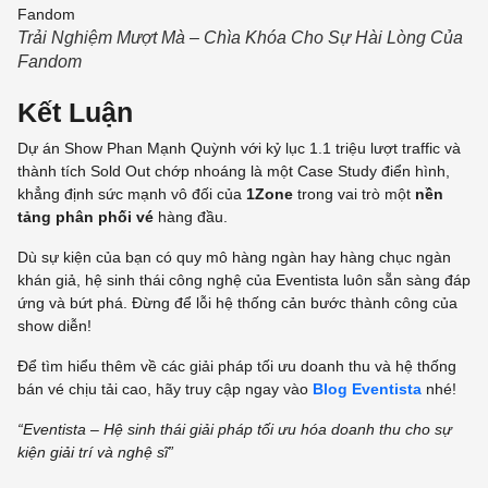
Trải Nghiệm Mượt Mà – Chìa Khóa Cho Sự Hài Lòng Của
Fandom
Kết Luận
Dự án Show Phan Mạnh Quỳnh với kỷ lục 1.1 triệu lượt traffic và
thành tích Sold Out chớp nhoáng là một Case Study điển hình,
khẳng định sức mạnh vô đối của
1Zone
trong vai trò một
nền
tảng phân phối vé
hàng đầu.
Dù sự kiện của bạn có quy mô hàng ngàn hay hàng chục ngàn
khán giả, hệ sinh thái công nghệ của Eventista luôn sẵn sàng đáp
ứng và bứt phá. Đừng để lỗi hệ thống cản bước thành công của
show diễn!
Để tìm hiểu thêm về các giải pháp tối ưu doanh thu và hệ thống
bán vé chịu tải cao, hãy truy cập ngay vào
Blog Eventista
nhé!
“Eventista – Hệ sinh thái giải pháp tối ưu hóa doanh thu cho sự
kiện giải trí và nghệ sĩ”