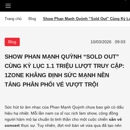
Trang chủ
Blog
Show Phan Mạnh Quỳnh “Sold Out” Cùng Kỷ Lục
Blog
10/03/2026 . 09:03
SHOW PHAN MẠNH QUỲNH “SOLD OUT”
CÙNG KỶ LỤC 1.1 TRIỆU LƯỢT TRUY CẬP:
1ZONE KHẲNG ĐỊNH SỨC MẠNH NỀN
TẢNG PHÂN PHỐI VÉ VƯỢT TRỘI
Sức hút từ âm nhạc của Phan Mạnh Quỳnh chưa bao giờ có dấu
hiệu hạ nhiệt. Mỗi lần nam ca sĩ rục rịch làm show, cộng đồng
người hâm mộ lại chuẩn bị tinh thần cho một cuộc chiến
săn vé
concert
thực sự. Tuy nhiên, đợt mở bán vé vừa qua đã tạo nên