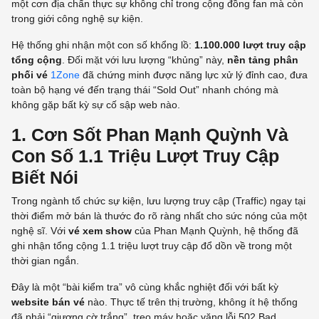
một cơn địa chấn thực sự không chỉ trong cộng đồng fan mà còn
trong giới công nghệ sự kiện.
Hệ thống ghi nhận một con số khổng lồ:
1.100.000 lượt truy cập
tổng cộng
. Đối mặt với lưu lượng “khủng” này,
nền tảng phân
phối vé
1Zone
đã chứng minh được năng lực xử lý đỉnh cao, đưa
toàn bộ hạng vé đến trạng thái “Sold Out” nhanh chóng mà
không gặp bất kỳ sự cố sập web nào.
1. Cơn Sốt Phan Mạnh Quỳnh Và
Con Số 1.1 Triệu Lượt Truy Cập
Biết Nói
Trong ngành tổ chức sự kiện, lưu lượng truy cập (Traffic) ngay tại
thời điểm mở bán là thước đo rõ ràng nhất cho sức nóng của một
nghệ sĩ. Với
vé xem show
của Phan Mạnh Quỳnh, hệ thống đã
ghi nhận tổng cộng 1.1 triệu lượt truy cập đổ dồn về trong một
thời gian ngắn.
Đây là một “bài kiểm tra” vô cùng khắc nghiệt đối với bất kỳ
website bán vé
nào. Thực tế trên thị trường, không ít hệ thống
đã phải “giương cờ trắng”, treo máy hoặc văng lỗi 502 Bad