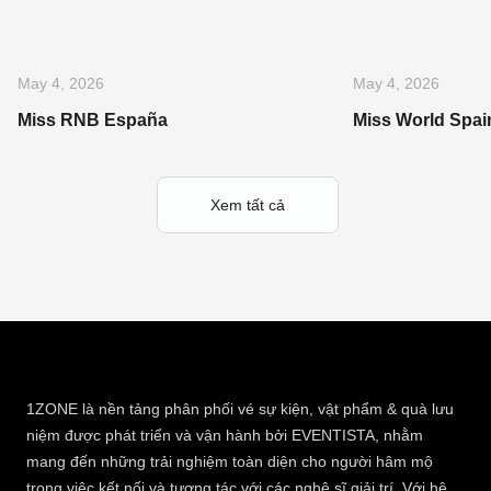
May 4, 2026
May 4, 2026
Miss RNB España
Miss World Spai
Xem tất cả
1ZONE là nền tảng phân phối vé sự kiện, vật phẩm & quà lưu
niệm được phát triển và vận hành bởi EVENTISTA, nhằm
mang đến những trải nghiệm toàn diện cho người hâm mộ
trong việc kết nối và tương tác với các nghệ sĩ giải trí. Với hệ