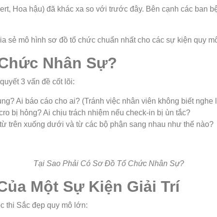
ncert, Hoa hậu) đã khác xa so với trước đây. Bên cạnh các ban b
ia sẻ mô hình sơ đồ tổ chức chuẩn nhất cho các sự kiện quy mô
ổ Chức Nhân Sự?
uyết 3 vấn đề cốt lõi:
ùng? Ai báo cáo cho ai? (Tránh việc nhân viên không biết nghe l
ro bị hỏng? Ai chịu trách nhiệm nếu check-in bị ùn tắc?
 từ trên xuống dưới và từ các bộ phận sang nhau như thế nào?
Tại Sao Phải Có Sơ Đồ Tổ Chức Nhân Sự?
Của Một Sự Kiện Giải Trí
c thi Sắc đẹp quy mô lớn: