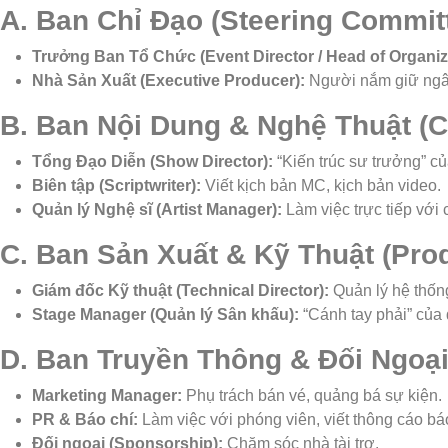
A. Ban Chỉ Đạo (Steering Commit
Trưởng Ban Tổ Chức (Event Director / Head of Organiz
Nhà Sản Xuất (Executive Producer):
Người nắm giữ ngân 
B. Ban Nội Dung & Nghệ Thuật (C
Tổng Đạo Diễn (Show Director):
“Kiến trúc sư trưởng” c
Biên tập (Scriptwriter):
Viết kịch bản MC, kịch bản video.
Quản lý Nghệ sĩ (Artist Manager):
Làm việc trực tiếp với c
C. Ban Sản Xuất & Kỹ Thuật (Prod
Giám đốc Kỹ thuật (Technical Director):
Quản lý hệ thốn
Stage Manager (Quản lý Sân khấu):
“Cánh tay phải” của đ
D. Ban Truyền Thông & Đối Ngoạ
Marketing Manager:
Phụ trách bán vé, quảng bá sự kiện.
PR & Báo chí:
Làm việc với phóng viên, viết thông cáo báo
Đối ngoại (Sponsorship):
Chăm sóc nhà tài trợ.