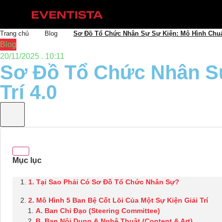
Trang chủ
Blog
Sơ Đồ Tổ Chức Nhân Sự Sự Kiện: Mô Hình Chuẩn
Blog
20/11/2025 . 10:11
Sơ Đồ Tổ Chức Nhân Sự
Trí 4.0
1. Tại Sao Phải Có Sơ Đồ Tổ Chức Nhân Sự?
2. Mô Hình 5 Ban Bệ Cốt Lõi Của Một Sự Kiện Giải Trí
A. Ban Chỉ Đạo (Steering Committee)
B. Ban Nội Dung & Nghệ Thuật (Content & Art)