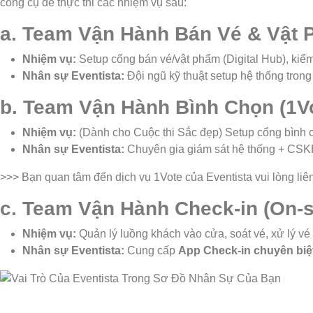
công cụ để thực thi các nhiệm vụ sau:
a. Team Vận Hành Bán Vé & Vật 
Nhiệm vụ:
Setup cổng bán vé/vật phẩm (Digital Hub), kiểm
Nhân sự Eventista:
Đội ngũ kỹ thuật setup hệ thống trong
b. Team Vận Hành Bình Chọn (1V
Nhiệm vụ:
(Dành cho Cuộc thi Sắc đẹp) Setup cổng bình ch
Nhân sự Eventista:
Chuyên gia giám sát hệ thống + CSKH 
>>> Bạn quan tâm đến dịch vụ 1Vote của Eventista vui lòng liê
c. Team Vận Hành Check-in (On-s
Nhiệm vụ:
Quản lý luồng khách vào cửa, soát vé, xử lý vé g
Nhân sự Eventista:
Cung cấp
App Check-in chuyên biệ