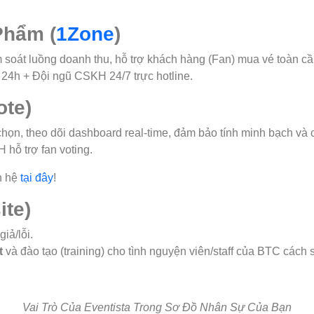
Phẩm (
1Zone
)
 soát luồng doanh thu, hỗ trợ khách hàng (Fan) mua vé toàn cầ
 24h + Đội ngũ CSKH 24/7 trực hotline.
ote)
ọn, theo dõi dashboard real-time, đảm bảo tính minh bạch và 
hỗ trợ fan voting.
n hệ
tại đây
!
ite)
iả/lỗi.
t
và đào tạo (training) cho tình nguyện viên/staff của BTC cách 
Vai Trò Của Eventista Trong Sơ Đồ Nhân Sự Của Bạn