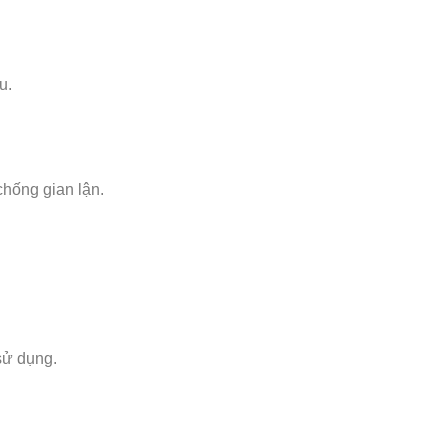
u.
chống gian lận.
sử dụng.