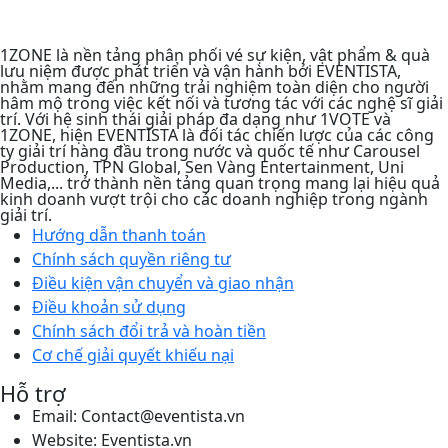
1ZONE là nền tảng phân phối vé sự kiện, vật phẩm & quà
lưu niệm được phát triển và vận hành bởi EVENTISTA,
nhằm mang đến những trải nghiệm toàn diện cho người
hâm mộ trong việc kết nối và tương tác với các nghệ sĩ giải
trí. Với hệ sinh thái giải pháp đa dạng như 1VOTE và
1ZONE, hiện EVENTISTA là đối tác chiến lược của các công
ty giải trí hàng đầu trong nước và quốc tế như Carousel
Production, TPN Global, Sen Vàng Entertainment, Uni
Media,... trở thành nền tảng quan trọng mang lại hiệu quả
kinh doanh vượt trội cho các doanh nghiệp trong ngành
giải trí.
Hướng dẫn thanh toán
Chính sách quyền riêng tư​
Điều kiện vận chuyển và giao nhận
Điều khoản sử dụng
Chính sách đổi trả và hoàn tiền
Cơ chế giải quyết khiếu nại
Hỗ trợ
Email: Contact@eventista.vn
Website: Eventista.vn