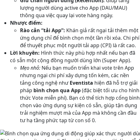
Giữ chân người dùng (Retention):
Giúp tăng
lượng người dùng active cho App (DAU/MAU)
thông qua việc quay lại vote hàng ngày.
Nhược điểm:
Rào cản “tải App”:
Khán giả rất ngại tải thêm một
ứng dụng chỉ để bình chọn một lần rồi xóa. Chi phí
để thuyết phục một người tải app (CPI) là rất cao.
Lời khuyên:
Hình thức này phù hợp nhất nếu bạn đã
có sẵn một cộng đồng người dùng lớn (Super App).
Mẹo nhỏ:
Nếu bạn muốn triển khai vote trên App
nhưng ngại chi phí xây dựng tốn kém, các nền
tảng công nghệ như
Eventista
hiện đã hỗ trợ giải
pháp
bình chọn qua App
(đặc biệt tối ưu cho hình
thức Vote miễn phí). Bạn có thể tích hợp cổng bình
chọn vào ứng dụng sự kiện có sẵn, giúp tận dụng
trải nghiệm mượt mà của App mà không cần đầu
tư hạ tầng phức tạp từ con số 0.