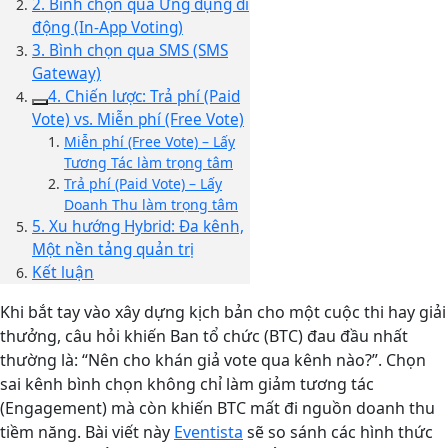
2. Bình chọn qua Ứng dụng di
động (In-App Voting)
3. Bình chọn qua SMS (SMS
Gateway)
4. Chiến lược: Trả phí (Paid
Vote) vs. Miễn phí (Free Vote)
Miễn phí (Free Vote) – Lấy
Tương Tác làm trọng tâm
Trả phí (Paid Vote) – Lấy
Doanh Thu làm trọng tâm
5. Xu hướng Hybrid: Đa kênh,
Một nền tảng quản trị
Kết luận
Khi bắt tay vào xây dựng kịch bản cho một cuộc thi hay giải
thưởng, câu hỏi khiến Ban tổ chức (BTC) đau đầu nhất
thường là: “Nên cho khán giả vote qua kênh nào?”. Chọn
sai kênh bình chọn không chỉ làm giảm tương tác
(Engagement) mà còn khiến BTC mất đi nguồn doanh thu
tiềm năng. Bài viết này
Eventista
sẽ so sánh các hình thức