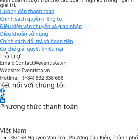
kinh doanh vượt trội cho các doanh nghiệp trong ngành
giải trí.
Hướng dẫn thanh toán
Chính sách quyền riêng tư​
Điều kiện vận chuyển và giao nhận
Điều khoản sử dụng
Chính sách đổi trả và hoàn tiền
Cơ chế giải quyết khiếu nại
Hỗ trợ
Email: Contact@eventista.vn
Website: Eventista.vn
Hotline: (+84) 832 338 688
Kết nối với chúng tôi
Phương thức thanh toán
Việt Nam
38/15B Nguyễn Văn Trỗi, Phường Cầu Kiệu, Thành phố