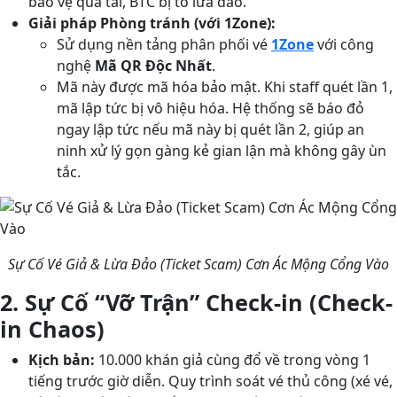
bảo vệ quá tải, BTC bị tố lừa đảo.
Giải pháp Phòng tránh (với 1Zone):
Sử dụng nền tảng phân phối vé
1Zone
với công
nghệ
Mã QR Độc Nhất
.
Mã này được mã hóa bảo mật. Khi staff quét lần 1,
mã lập tức bị vô hiệu hóa. Hệ thống sẽ báo đỏ
ngay lập tức nếu mã này bị quét lần 2, giúp an
ninh xử lý gọn gàng kẻ gian lận mà không gây ùn
tắc.
Sự Cố Vé Giả & Lừa Đảo (Ticket Scam) Cơn Ác Mộng Cổng Vào
2. Sự Cố “Vỡ Trận” Check-in (Check-
in Chaos)
Kịch bản:
10.000 khán giả cùng đổ về trong vòng 1
tiếng trước giờ diễn. Quy trình soát vé thủ công (xé vé,