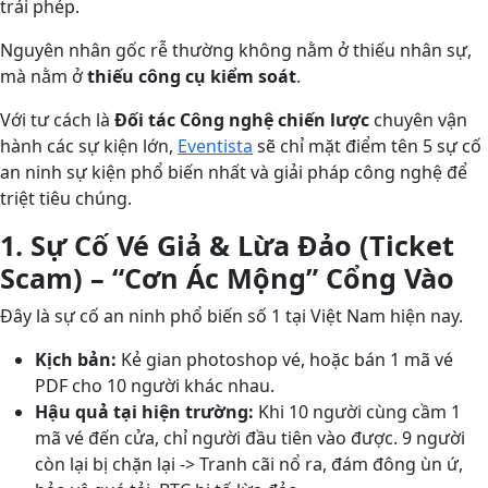
trái phép.
Nguyên nhân gốc rễ thường không nằm ở thiếu nhân sự,
mà nằm ở
thiếu công cụ kiểm soát
.
Với tư cách là
Đối tác Công nghệ chiến lược
chuyên vận
hành các sự kiện lớn,
Eventista
sẽ chỉ mặt điểm tên 5 sự cố
an ninh sự kiện phổ biến nhất và giải pháp công nghệ để
triệt tiêu chúng.
1. Sự Cố Vé Giả & Lừa Đảo (Ticket
Scam) – “Cơn Ác Mộng” Cổng Vào
Đây là sự cố an ninh phổ biến số 1 tại Việt Nam hiện nay.
Kịch bản:
Kẻ gian photoshop vé, hoặc bán 1 mã vé
PDF cho 10 người khác nhau.
Hậu quả tại hiện trường:
Khi 10 người cùng cầm 1
mã vé đến cửa, chỉ người đầu tiên vào được. 9 người
còn lại bị chặn lại -> Tranh cãi nổ ra, đám đông ùn ứ,