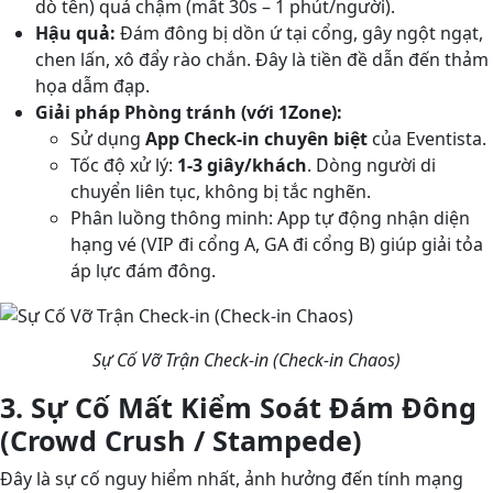
dò tên) quá chậm (mất 30s – 1 phút/người).
Hậu quả:
Đám đông bị dồn ứ tại cổng, gây ngột ngạt,
chen lấn, xô đẩy rào chắn. Đây là tiền đề dẫn đến thảm
họa dẫm đạp.
Giải pháp Phòng tránh (với 1Zone):
Sử dụng
App Check-in chuyên biệt
của Eventista.
Tốc độ xử lý:
1-3 giây/khách
. Dòng người di
chuyển liên tục, không bị tắc nghẽn.
Phân luồng thông minh: App tự động nhận diện
hạng vé (VIP đi cổng A, GA đi cổng B) giúp giải tỏa
áp lực đám đông.
Sự Cố Vỡ Trận Check-in (Check-in Chaos)
3. Sự Cố Mất Kiểm Soát Đám Đông
(Crowd Crush / Stampede)
Đây là sự cố nguy hiểm nhất, ảnh hưởng đến tính mạng