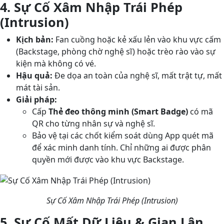
4. Sự Cố Xâm Nhập Trái Phép
(Intrusion)
Kịch bản:
Fan cuồng hoặc kẻ xấu lẻn vào khu vực cấm
(Backstage, phòng chờ nghệ sĩ) hoặc trèo rào vào sự
kiện mà không có vé.
Hậu quả:
Đe dọa an toàn của nghệ sĩ, mất trật tự, mất
mát tài sản.
Giải pháp:
Cấp
Thẻ đeo thông minh (Smart Badge)
có mã
QR cho từng nhân sự và nghệ sĩ.
Bảo vệ tại các chốt kiểm soát dùng App quét mã
để xác minh danh tính. Chỉ những ai được phân
quyền mới được vào khu vực Backstage.
Sự Cố Xâm Nhập Trái Phép (Intrusion)
5. Sự Cố Mất Dữ Liệu & Gian Lận