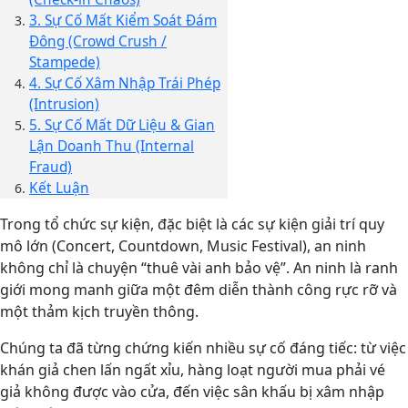
3. Sự Cố Mất Kiểm Soát Đám
Đông (Crowd Crush /
Stampede)
4. Sự Cố Xâm Nhập Trái Phép
(Intrusion)
5. Sự Cố Mất Dữ Liệu & Gian
Lận Doanh Thu (Internal
Fraud)
Kết Luận
Trong tổ chức sự kiện, đặc biệt là các sự kiện giải trí quy
mô lớn (Concert, Countdown, Music Festival), an ninh
không chỉ là chuyện “thuê vài anh bảo vệ”. An ninh là ranh
giới mong manh giữa một đêm diễn thành công rực rỡ và
một thảm kịch truyền thông.
Chúng ta đã từng chứng kiến nhiều sự cố đáng tiếc: từ việc
khán giả chen lấn ngất xỉu, hàng loạt người mua phải vé
giả không được vào cửa, đến việc sân khấu bị xâm nhập