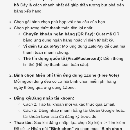
hộ
Đây là cách nhanh nhất để giúp thần tượng bứt phá trên
bảng xếp hạng.
Chọn gói bình chọn phù hợp với nhu cầu của bạn.
Chọn phương thức thanh toán tiện lợi nhất:
Chuyển khoản ngân hàng (QR Pay):
Quét mã QR
bằng ứng dụng ngân hàng hoặc ví điện tử bất kỳ.
Ví điện tử ZaloPay:
Mở ứng dụng ZaloPay để quét mã
thanh toán nhanh chóng.
Thẻ tín dụng quốc tế (Visa/Mastercard):
Điền thông
tin thẻ (Hỗ trợ thanh toán toàn cầu).
Bình chọn Miễn phí trên ứng dụng 1Zone (Free Vote)
Mỗi người dùng đều có cơ hội bình chọn miễn phí hàng
ngày thông qua ứng dụng 1Zone.
Đăng ký/Đăng nhập tài khoản:
Cách 1:
Tạo tài khoản mới và xác thực qua Email.
Cách 2:
Đăng nhập nhanh bằng tài khoản Google hoặc
tài khoản Eventista đã đăng ký trước đó.
Thao tác:
Sau khi đăng nhập, lựa chọn Sự kiện -> Tìm kiếm
Đề cử -> Nhấn nút
“Bình chọn”
và chọn mục
“Bình chọn