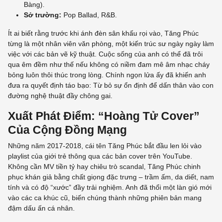
Bàng).
Sở trường:
Pop Ballad, R&B.
Ít ai biết rằng trước khi ánh đèn sân khấu rọi vào, Tăng Phúc
từng là một nhân viên văn phòng, một kiến trúc sư ngày ngày làm
việc với các bản vẽ kỹ thuật. Cuộc sống của anh có thể đã trôi
qua êm đềm như thế nếu không có niềm đam mê âm nhạc cháy
bỏng luôn thôi thúc trong lòng. Chính ngọn lửa ấy đã khiến anh
đưa ra quyết định táo bạo: Từ bỏ sự ổn định để dấn thân vào con
đường nghệ thuật đầy chông gai.
Xuất Phát Điểm: “Hoàng Tử Cover”
Của Cộng Đồng Mạng
Những năm 2017-2018, cái tên Tăng Phúc bắt đầu len lỏi vào
playlist của giới trẻ thông qua các bản cover trên YouTube.
Không cần MV tiền tỷ hay chiêu trò scandal, Tăng Phúc chinh
phục khán giả bằng chất giọng đặc trưng – trầm ấm, da diết, nam
tính và có độ “xước” đầy trải nghiệm. Anh đã thổi một làn gió mới
vào các ca khúc cũ, biến chúng thành những phiên bản mang
đậm dấu ấn cá nhân.