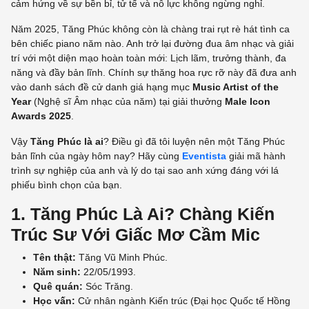
cảm hứng về sự bền bỉ, tử tế và nỗ lực không ngừng nghỉ.
Năm 2025, Tăng Phúc không còn là chàng trai rụt rè hát tình ca
bên chiếc piano năm nào. Anh trở lại đường đua âm nhạc và giải
trí với một diện mạo hoàn toàn mới: Lịch lãm, trưởng thành, đa
năng và đầy bản lĩnh. Chính sự thăng hoa rực rỡ này đã đưa anh
vào danh sách đề cử danh giá hạng mục
Music Artist of the
Year
(Nghệ sĩ Âm nhạc của năm) tại giải thưởng
Male Icon
Awards 2025
.
Vậy
Tăng Phúc là ai
? Điều gì đã tôi luyện nên một Tăng Phúc
bản lĩnh của ngày hôm nay? Hãy cùng
Eventista
giải mã hành
trình sự nghiệp của anh và lý do tại sao anh xứng đáng với lá
phiếu bình chọn của bạn.
1. Tăng Phúc Là Ai? Chàng Kiến
Trúc Sư Với Giấc Mơ Cầm Mic
Tên thật:
Tăng Vũ Minh Phúc.
Năm sinh:
22/05/1993.
Quê quán:
Sóc Trăng.
Học vấn:
Cử nhân ngành Kiến trúc (Đại học Quốc tế Hồng