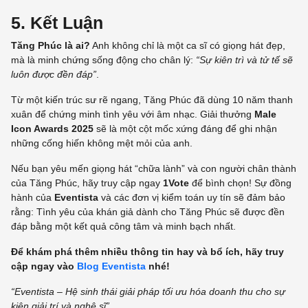
5. Kết Luận
Tăng Phúc là ai?
Anh không chỉ là một ca sĩ có giọng hát đẹp,
mà là minh chứng sống động cho chân lý:
“Sự kiên trì và tử tế sẽ
luôn được đền đáp”
.
Từ một kiến trúc sư rẽ ngang, Tăng Phúc đã dùng 10 năm thanh
xuân để chứng minh tình yêu với âm nhạc. Giải thưởng
Male
Icon Awards 2025
sẽ là một cột mốc xứng đáng để ghi nhận
những cống hiến không mệt mỏi của anh.
Nếu bạn yêu mến giọng hát “chữa lành” và con người chân thành
của Tăng Phúc, hãy truy cập ngay
1Vote
để bình chọn! Sự đồng
hành của
Eventista
và các đơn vị kiểm toán uy tín sẽ đảm bảo
rằng: Tình yêu của khán giả dành cho Tăng Phúc sẽ được đền
đáp bằng một kết quả công tâm và minh bạch nhất.
Để khám phá thêm nhiều thông tin hay và bổ ích, hãy truy
cập ngay vào
Blog Eventista
nhé!
“Eventista –
Hệ sinh thái giải pháp tối ưu hóa doanh thu cho sự
kiện giải trí và nghệ sĩ
”