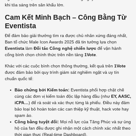
khi tỏa sáng trên sân khấu lớn.
Cam Kết Minh Bạch – Công Bằng Từ
Eventista
Để đảm bảo giải thưởng tìm ra được chủ nhân xứng đáng nhất,
Ban tổ chức Male Icon Awards 2025 đã tin tưởng lựa chọn
Eventista
làm
Đối tác Công nghệ chiến lược
để vận hành
cổng bình chọn chính thức trên nền tảng
1Vote
.
Khác với các cuộc bình chọn thông thường, kết quả trên
1Vote
được đảm bảo bởi quy trình giám sát nghiêm ngặt và uy tín
chuẩn quốc tế:
Bảo chứng bởi Kiểm toán:
Eventista phối hợp chặt chẽ
cùng các đơn vị kiểm toán độc lập hàng đầu (như
EY, AASC,
iCPA…
) để rà soát và xác thực từng lá phiếu. Điều này đảm
bảo loại bỏ hoàn toàn các can thiệp kỹ thuật, hack vote hay
spam ảo.
Công bằng tuyệt đối:
Mọi nỗ lực của Tăng Phúc và sự ủng
hộ của fan đều được ghi nhận một cách chính xác nhất theo
thời gian thực (Real-time Dashboard).