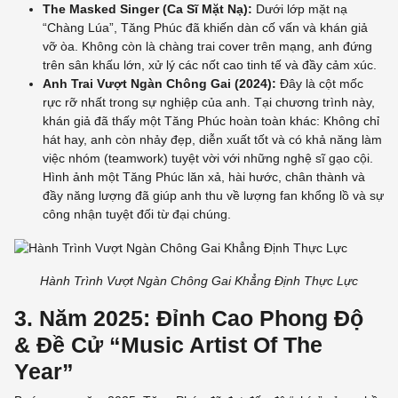
The Masked Singer (Ca Sĩ Mặt Nạ):
Dưới lớp mặt nạ
“Chàng Lúa”, Tăng Phúc đã khiến dàn cố vấn và khán giả
vỡ òa. Không còn là chàng trai cover trên mạng, anh đứng
trên sân khấu lớn, xử lý các nốt cao tinh tế và đầy cảm xúc.
Anh Trai Vượt Ngàn Chông Gai (2024):
Đây là cột mốc
rực rỡ nhất trong sự nghiệp của anh. Tại chương trình này,
khán giả đã thấy một Tăng Phúc hoàn toàn khác: Không chỉ
hát hay, anh còn nhảy đẹp, diễn xuất tốt và có khả năng làm
việc nhóm (teamwork) tuyệt vời với những nghệ sĩ gạo cội.
Hình ảnh một Tăng Phúc lăn xả, hài hước, chân thành và
đầy năng lượng đã giúp anh thu về lượng fan khổng lồ và sự
công nhận tuyệt đối từ đại chúng.
Hành Trình Vượt Ngàn Chông Gai Khẳng Định Thực Lực
3. Năm 2025: Đỉnh Cao Phong Độ
& Đề Cử “Music Artist Of The
Year”