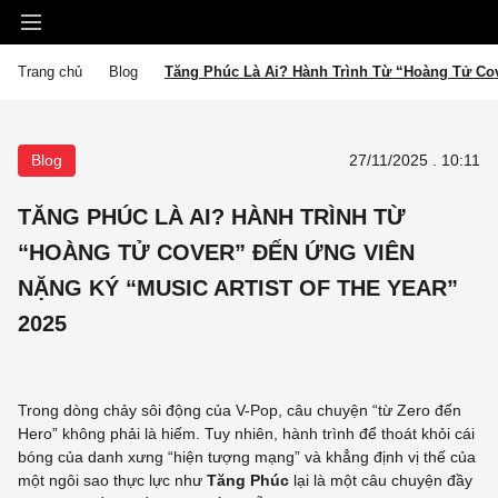
Trang chủ
Blog
Tăng Phúc Là Ai? Hành Trình Từ “Hoàng Tử Cov
Blog
27/11/2025 . 10:11
TĂNG PHÚC LÀ AI? HÀNH TRÌNH TỪ
“HOÀNG TỬ COVER” ĐẾN ỨNG VIÊN
NẶNG KÝ “MUSIC ARTIST OF THE YEAR”
2025
Trong dòng chảy sôi động của V-Pop, câu chuyện “từ Zero đến
Hero” không phải là hiếm. Tuy nhiên, hành trình để thoát khỏi cái
bóng của danh xưng “hiện tượng mạng” và khẳng định vị thế của
một ngôi sao thực lực như
Tăng Phúc
lại là một câu chuyện đầy