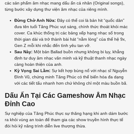
các sản phẩm âm nhạc mang dấu ấn cá nhân (Original songs),
từng bước xây dựng thư viện âm nhạc của riêng mình.
Đừng Chờ Anh Nữa:
Đây có thể coi là bản hit “quốc dân”
đưa tên tuổi Tăng Phúc vụt sáng, chính thức thoát khỏi mác
cover. Ca khúc thống trị các bảng xếp hạng nhạc số trong
thời gian dài và trở thành bài hát “nằm lòng” của thế hệ 9x,
Gen Z mỗi khi nhắc đến tình yêu tan vỡ.
Sau Này:
Một bản Ballad buồn nhưng không bi lụy, khẳng
định tư duy âm nhạc văn minh và kỹ thuật thanh nhạc ngày
càng hoàn thiện của anh.
Kỳ Vọng Sai Lầm:
Sự kết hợp bùng nổ với nhạc sĩ Nguyễn
Đình Vũ, chứng minh Tăng Phúc có thể biến hóa đa dạng
với các tiết tấu nhanh hơn chứ không chỉ một màu buồn bã.
Dấu Ấn Tại Các Gameshow Âm Nhạc
Đỉnh Cao
Sự nghiệp của Tăng Phúc thực sự thăng hạng khi anh dám bước
ra khỏi vùng an toàn để tham gia các show truyền hình thực tế
đòi hỏi kỹ năng trình diễn live thượng thừa.