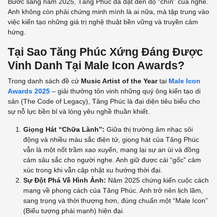
Bước sang năm 2025, Tăng Phúc đã đạt đến độ “chín” của nghề.
Anh không còn phải chứng minh mình là ai nữa, mà tập trung vào
việc kiến tạo những giá trị nghệ thuật bền vững và truyền cảm
hứng.
Tại Sao Tăng Phúc Xứng Đáng Được
Vinh Danh Tại Male Icon Awards?
Trong danh sách đề cử
Music Artist of the Year
tại
Male Icon
Awards 2025
– giải thưởng tôn vinh những quý ông kiến tạo di
sản (The Code of Legacy), Tăng Phúc là đại diện tiêu biểu cho
sự nỗ lực bền bỉ và lòng yêu nghề thuần khiết.
Giọng Hát “Chữa Lành”:
Giữa thị trường âm nhạc sôi
động và nhiều màu sắc điện tử, giọng hát của Tăng Phúc
vẫn là một nốt trầm xao xuyến, mang lại sự an ủi và đồng
cảm sâu sắc cho người nghe. Anh giữ được cái “gốc” cảm
xúc trong khi vẫn cập nhật xu hướng thời đại.
Sự Đột Phá Về Hình Ảnh:
Năm 2025 chứng kiến cuộc cách
mạng về phong cách của Tăng Phúc. Anh trở nên lịch lãm,
sang trọng và thời thượng hơn, đúng chuẩn một “Male Icon”
(Biểu tượng phái mạnh) hiện đại.