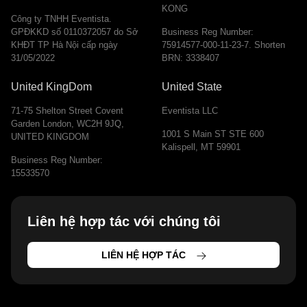
KONG
Công ty TNHH Eventista.
GPĐKKD số 0110372057 do Sở
Business Reg Number:
KHĐT TP Hà Nội cấp ngày
75914577-000-11-23-7. Shorten
31/05/2022
BRN: 3338407
United KingDom
United State
71-75 Shelton Street Covent
Eventista LLC
Garden London, WC2H 9JQ,
1001 S Main ST STE 600
UNITED KINGDOM
Kalispell, MT 59901
Business Reg Number:
15533570
Liên hệ hợp tác với chúng tôi
LIÊN HỆ HỢP TÁC