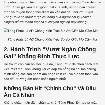
Tuy nhiên, sự nổi tiếng từ các bản cover cũng là một “con dao hai
lưỡi”. Khán giả yêu mến giọng hát của anh, nhưng giới chuyên
môn và truyền thông thời điểm đó vẫn đặt dấu hỏi lớn:
“Liệu
Tăng Phúc có thoát được cái bóng của người hát lại (cover
singer) để trở thành một ca sĩ chuyên nghiệp hay không?”
.
Tăng Phúc Là Ai? Chàng Kiến Trúc Sư Với Giấc Mơ Cầm Mic
2. Hành Trình “Vượt Ngàn Chông
Gai” Khẳng Định Thực Lực
Để trả lời cho câu hỏi hóc búa đó, Tăng Phúc đã chọn cách làm
việc miệt mài. Anh không vội vã đáp trả bằng lời nói mà chứng
minh bằng các sản phẩm âm nhạc chỉn chu và sự dấn thân vào
các đấu trường âm nhạc khắc nghiệt nhất.
Những Bản Hit “Chính Chủ” Và Dấu
Ấn Cá Nhân
Không chấp nhận dậm chân tại chỗ, Tăng Phúc liên tục ra mắt