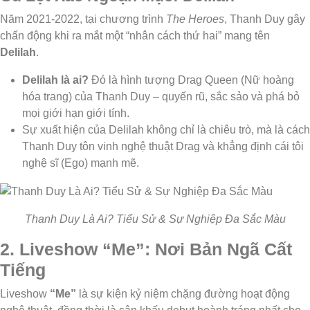
Năm 2021-2022, tại chương trình
The Heroes
, Thanh Duy gây
chấn động khi ra mắt một “nhân cách thứ hai” mang tên
Delilah
.
Delilah là ai?
Đó là hình tượng Drag Queen (Nữ hoàng
hóa trang) của Thanh Duy – quyến rũ, sắc sảo và phá bỏ
mọi giới hạn giới tính.
Sự xuất hiện của Delilah không chỉ là chiêu trò, mà là cách
Thanh Duy tôn vinh nghệ thuật Drag và khẳng định cái tôi
nghệ sĩ (Ego) mạnh mẽ.
Thanh Duy Là Ai? Tiểu Sử & Sự Nghiệp Đa Sắc Màu
2. Liveshow “Me”: Nơi Bản Ngã Cất
Tiếng
Liveshow
“Me”
là sự kiện kỷ niệm chặng đường hoạt động