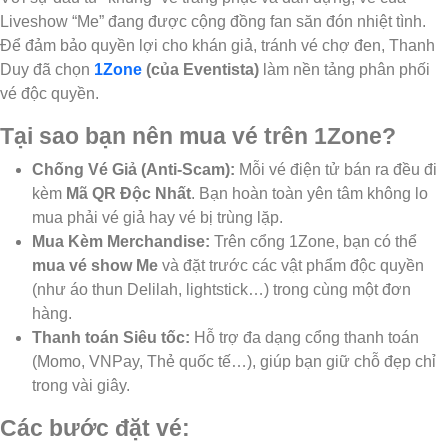
Liveshow “Me” đang được cộng đồng fan săn đón nhiệt tình.
Để đảm bảo quyền lợi cho khán giả, tránh vé chợ đen, Thanh
Duy đã chọn
1Zone
(của Eventista)
làm nền tảng phân phối
vé độc quyền.
Tại sao bạn nên mua vé trên 1Zone?
Chống Vé Giả (Anti-Scam):
Mỗi vé điện tử bán ra đều đi
kèm
Mã QR Độc Nhất
. Bạn hoàn toàn yên tâm không lo
mua phải vé giả hay vé bị trùng lặp.
Mua Kèm Merchandise:
Trên cổng 1Zone, bạn có thể
mua vé show Me
và đặt trước các vật phẩm độc quyền
(như áo thun Delilah, lightstick…) trong cùng một đơn
hàng.
Thanh toán Siêu tốc:
Hỗ trợ đa dạng cổng thanh toán
(Momo, VNPay, Thẻ quốc tế…), giúp bạn giữ chỗ đẹp chỉ
trong vài giây.
Các bước đặt vé: