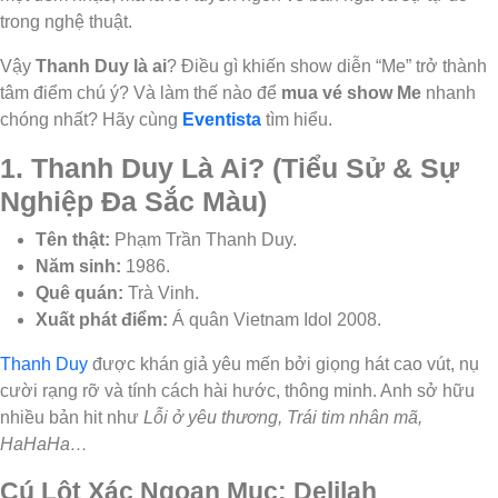
trong nghệ thuật.
Vậy
Thanh Duy là ai
? Điều gì khiến show diễn “Me” trở thành
tâm điểm chú ý? Và làm thế nào để
mua vé show Me
nhanh
chóng nhất? Hãy cùng
Eventista
tìm hiểu.
1. Thanh Duy Là Ai? (Tiểu Sử & Sự
Nghiệp Đa Sắc Màu)
Tên thật:
Phạm Trần Thanh Duy.
Năm sinh:
1986.
Quê quán:
Trà Vinh.
Xuất phát điểm:
Á quân Vietnam Idol 2008.
Thanh Duy
được khán giả yêu mến bởi giọng hát cao vút, nụ
cười rạng rỡ và tính cách hài hước, thông minh. Anh sở hữu
nhiều bản hit như
Lỗi ở yêu thương, Trái tim nhân mã,
HaHaHa…
Cú Lột Xác Ngoạn Mục: Delilah