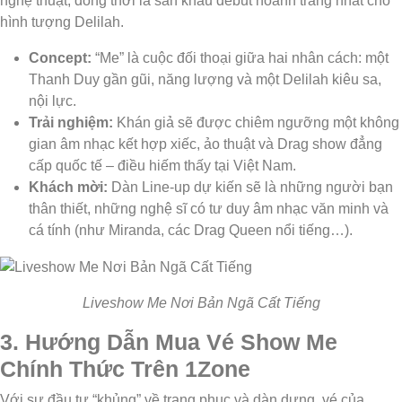
nghệ thuật, đồng thời là sân khấu debut hoành tráng nhất cho
hình tượng Delilah.
Concept:
“Me” là cuộc đối thoại giữa hai nhân cách: một
Thanh Duy gần gũi, năng lượng và một Delilah kiêu sa,
nội lực.
Trải nghiệm:
Khán giả sẽ được chiêm ngưỡng một không
gian âm nhạc kết hợp xiếc, ảo thuật và Drag show đẳng
cấp quốc tế – điều hiếm thấy tại Việt Nam.
Khách mời:
Dàn Line-up dự kiến sẽ là những người bạn
thân thiết, những nghệ sĩ có tư duy âm nhạc văn minh và
cá tính (như Miranda, các Drag Queen nổi tiếng…).
Liveshow Me Nơi Bản Ngã Cất Tiếng
3. Hướng Dẫn Mua Vé Show Me
Chính Thức Trên 1Zone
Với sự đầu tư “khủng” về trang phục và dàn dựng, vé của