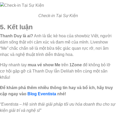
Check-in Tại Sự Kiện
5. Kết luận
Thanh Duy là ai?
Anh là tắc kè hoa của showbiz Việt, người
dám sống thật với cảm xúc và đam mê của mình. Liveshow
“Me” chắc chắn sẽ là một bữa tiệc giác quan rực rỡ, nơi âm
nhạc và nghệ thuật trình diễn thăng hoa.
Hãy nhanh tay
mua vé show Me
trên
1Zone
để không bỏ lỡ
cơ hội gặp gỡ cả Thanh Duy lẫn Delilah trên cùng một sân
khấu!
Để khám phá thêm nhiều thông tin hay và bổ ích, hãy truy
cập ngay vào
Blog Eventista
nhé!
“Eventista –
Hệ sinh thái giải pháp tối ưu hóa doanh thu cho sự
kiện giải trí và nghệ sĩ
”