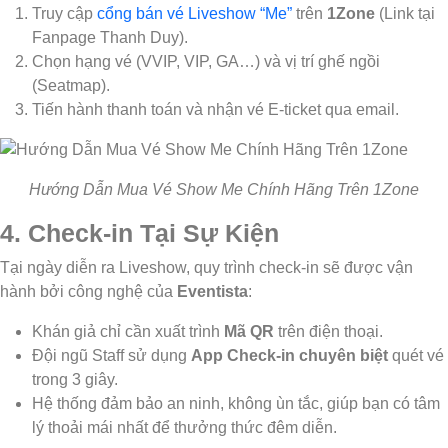
Truy cập
cổng bán vé Liveshow “Me”
trên
1Zone
(Link tại
Fanpage Thanh Duy).
Chọn hạng vé (VVIP, VIP, GA…) và vị trí ghế ngồi
(Seatmap).
Tiến hành thanh toán và nhận vé E-ticket qua email.
Hướng Dẫn Mua Vé Show Me Chính Hãng Trên 1Zone
4. Check-in Tại Sự Kiện
Tại ngày diễn ra Liveshow, quy trình check-in sẽ được vận
hành bởi công nghệ của
Eventista
:
Khán giả chỉ cần xuất trình
Mã QR
trên điện thoại.
Đội ngũ Staff sử dụng
App Check-in chuyên biệt
quét vé
trong 3 giây.
Hệ thống đảm bảo an ninh, không ùn tắc, giúp bạn có tâm
lý thoải mái nhất để thưởng thức đêm diễn.