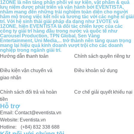
1ZONE là nền tảng phân phối vé sự kiện, vật phẩm & quà
lưu niệm được phát triển và vận hành bởi EVENTISTA,
nhằm mang đến những trải nghiệm toàn diện cho người
hâm mộ trong việc kết nối và tương tác với các nghệ sĩ giải
trí. Với hệ sinh thái giải pháp đa dạng như 1VOTE và
1ZONE, hiện EVENTISTA là đối tác chiến lược của các
công ty giải trí hàng đầu trong nước và quốc tế như
Carousel Production, TPN Global, Sen Vàng
Entertainment, Uni Media,... trở thành nền tảng quan trọng
mang lại hiệu quả kinh doanh vượt trội cho các doanh
nghiệp trong ngành giải trí.
Hướng dẫn thanh toán
Chính sách quyền riêng tư​
Điều kiện vận chuyển và
Điều khoản sử dụng
giao nhận
Chính sách đổi trả và hoàn
Cơ chế giải quyết khiếu nại
tiền
Hỗ trợ
Email: Contact@eventista.vn
Website: Eventista.vn
Hotline: (+84) 832 338 688
Kết nối với chúng tôi