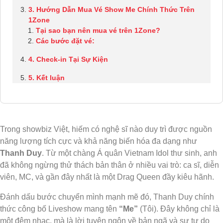
3. Hướng Dẫn Mua Vé Show Me Chính Thức Trên
1Zone
Tại sao bạn nên mua vé trên 1Zone?
Các bước đặt vé:
4. Check-in Tại Sự Kiện
5. Kết luận
Trong showbiz Việt, hiếm có nghệ sĩ nào duy trì được nguồn
năng lượng tích cực và khả năng biến hóa đa dạng như
Thanh Duy
. Từ một chàng Á quân Vietnam Idol thư sinh, anh
đã không ngừng thử thách bản thân ở nhiều vai trò: ca sĩ, diễn
viên, MC, và gần đây nhất là một Drag Queen đầy kiêu hãnh.
Đánh dấu bước chuyển mình mạnh mẽ đó, Thanh Duy chính
thức công bố Liveshow mang tên
“Me”
(Tôi). Đây không chỉ là
một đêm nhạc, mà là lời tuyên ngôn về bản ngã và sự tự do