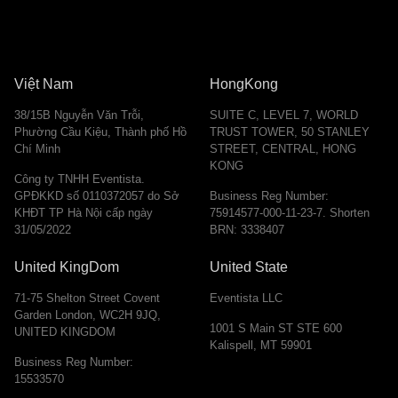
Việt Nam
HongKong
38/15B Nguyễn Văn Trỗi,
SUITE C, LEVEL 7, WORLD
Phường Cầu Kiệu, Thành phố Hồ
TRUST TOWER, 50 STANLEY
Chí Minh
STREET, CENTRAL, HONG
KONG
Công ty TNHH Eventista.
GPĐKKD số 0110372057 do Sở
Business Reg Number:
KHĐT TP Hà Nội cấp ngày
75914577-000-11-23-7. Shorten
31/05/2022
BRN: 3338407
United KingDom
United State
71-75 Shelton Street Covent
Eventista LLC
Garden London, WC2H 9JQ,
1001 S Main ST STE 600
UNITED KINGDOM
Kalispell, MT 59901
Business Reg Number:
15533570