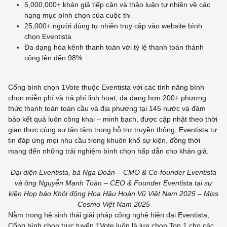
5,000,000+ khán giả tiếp cận và thảo luận tự nhiên về các
hạng mục bình chọn của cuộc thi
25,000+ người dùng tự nhiên truy cập vào website bình
chọn Eventista
Đa dạng hóa kênh thanh toán với tỷ lệ thanh toán thành
công lên đến 98%
Cổng bình chọn 1Vote thuộc Eventista với các tính năng bình
chọn miễn phí và trả phí linh hoạt, đa dạng hơn 200+ phương
thức thanh toán toàn cầu và địa phương tại 145 nước và đảm
bảo kết quả luôn công khai – minh bạch, được cập nhật theo thời
gian thực cùng sự tận tâm trong hỗ trợ truyền thông, Eventista tự
tin đáp ứng mọi nhu cầu trong khuôn khổ sự kiện, đồng thời
mang đến những trải nghiệm bình chọn hấp dẫn cho khán giả.
Đại diện Eventista, bà Nga Đoàn – CMO & Co-founder Eventista
và ông Nguyễn Mạnh Toàn – CEO & Founder Eventista tại sự
kiện Họp báo Khởi động Hoa Hậu Hoàn Vũ Việt Nam 2025 – Miss
Cosmo Việt Nam 2025
Nằm trong hệ sinh thái giải pháp công nghệ hiện đại Eventista,
Cổng bình chọn trực tuyến 1Vote luôn là lựa chọn Top 1 cho các