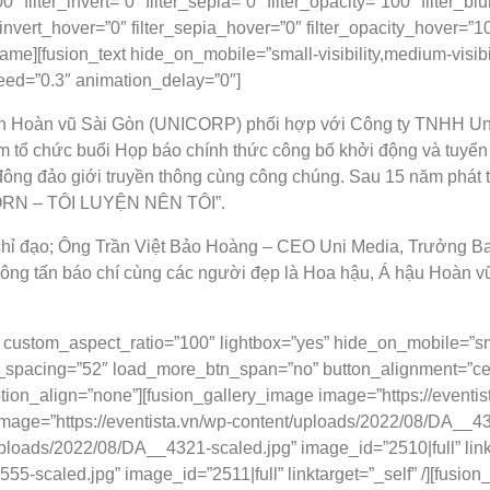
00″ filter_invert=”0″ filter_sepia=”0″ filter_opacity=”100″ filter_
_invert_hover=”0″ filter_sepia_hover=”0″ filter_opacity_hover=”10
[fusion_text hide_on_mobile=”small-visibility,medium-visibility
eed=”0.3″ animation_delay=”0″]
phần Hoàn vũ Sài Gòn (UNICORP) phối hợp với Công ty TNHH Uni
Nam tổ chức buổi Họp báo chính thức công bố khởi động và tuy
ông đảo giới truyền thông cùng công chúng. Sau 15 năm phát tri
BORN – TÔI LUYỆN NÊN TÔI”.
hỉ đạo; Ông Trần Việt Bảo Hoàng – CEO Uni Media, Trưởng B
hông tấn báo chí cùng các người đẹp là Hoa hậu, Á hậu Hoàn v
 custom_aspect_ratio=”100″ lightbox=”yes” hide_on_mobile=”small-
cing=”52″ load_more_btn_span=”no” button_alignment=”center”
ion_align=”none”][fusion_gallery_image image=”https://eventi
 image=”https://eventista.vn/wp-content/uploads/2022/08/DA__4335
ploads/2022/08/DA__4321-scaled.jpg” image_id=”2510|full” linkt
5-scaled.jpg” image_id=”2511|full” linktarget=”_self” /][fusion