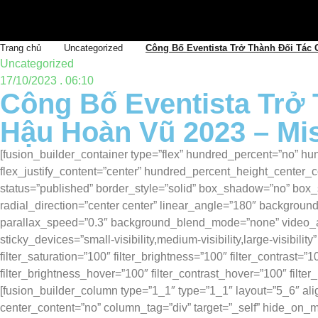
Trang chủ
Uncategorized
Công Bố Eventista Trở Thành Đối Tác
Uncategorized
17/10/2023 . 06:10
Công Bố Eventista Trở
Hậu Hoàn Vũ 2023 – Mi
[fusion_builder_container type=”flex” hundred_percent=”no” hun
flex_justify_content=”center” hundred_percent_height_center_co
status=”published” border_style=”solid” box_shadow=”no” box
radial_direction=”center center” linear_angle=”180″ backgrou
parallax_speed=”0.3″ background_blend_mode=”none” video_asp
sticky_devices=”small-visibility,medium-visibility,large-visibilit
filter_saturation=”100″ filter_brightness=”100″ filter_contrast=”1
filter_brightness_hover=”100″ filter_contrast_hover=”100″ filter
[fusion_builder_column type=”1_1″ type=”1_1″ layout=”5_6″ alig
center_content=”no” column_tag=”div” target=”_self” hide_on_mob