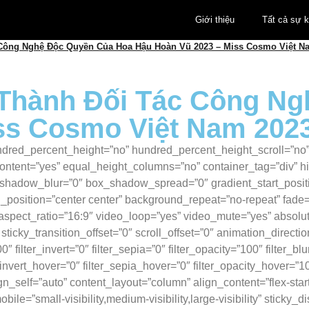
Giới thiệu
Tất cả sự k
 Công Nghệ Độc Quyền Của Hoa Hậu Hoàn Vũ 2023 – Miss Cosmo Việt N
 Thành Đối Tác Công N
ss Cosmo Việt Nam 202
dred_percent_height=”no” hundred_percent_height_scroll=”no” al
ntent=”yes” equal_height_columns=”no” container_tag=”div” hide_
_shadow_blur=”0″ box_shadow_spread=”0″ gradient_start_positi
nd_position=”center center” background_repeat=”no-repeat” fa
ect_ratio=”16:9″ video_loop=”yes” video_mute=”yes” absolute=
y” sticky_transition_offset=”0″ scroll_offset=”0″ animation_direct
00″ filter_invert=”0″ filter_sepia=”0″ filter_opacity=”100″ filter_
_invert_hover=”0″ filter_sepia_hover=”0″ filter_opacity_hover=”1
n_self=”auto” content_layout=”column” align_content=”flex-start
ile=”small-visibility,medium-visibility,large-visibility” sticky