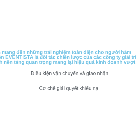
m mang đến những trải nghiệm toàn diện cho người hâm
ện EVENTISTA là đối tác chiến lược của các công ty giải trí
nh nền tảng quan trọng mang lại hiệu quả kinh doanh vượt
Điều kiện vận chuyển và giao nhận
Cơ chế giải quyết khiếu nại