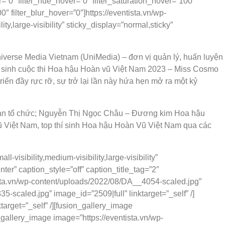
blur=”0″ filter_hue_hover=”0″ filter_saturation_hover=”100″
0″ filter_blur_hover=”0″]https://eventista.vn/wp-
,large-visibility” sticky_display=”normal,sticky”
verse Media Vietnam (UniMedia) – đơn vị quản lý, huấn luyện
ển sinh cuộc thi Hoa hậu Hoàn vũ Việt Nam 2023 – Miss Cosmo
ển đầy rực rỡ, sự trở lại lần này hứa hẹn mở ra một kỷ
an tổ chức; Nguyễn Thị Ngọc Châu – Đương kim Hoa hậu
ũ Việt Nam, top thí sinh Hoa hậu Hoàn Vũ Việt Nam qua các
visibility,medium-visibility,large-visibility”
 caption_style=”off” caption_title_tag=”2″
sta.vn/wp-content/uploads/2022/08/DA__4054-scaled.jpg”
-scaled.jpg” image_id=”2509|full” linktarget=”_self” /]
arget=”_self” /][fusion_gallery_image
_gallery_image image=”https://eventista.vn/wp-