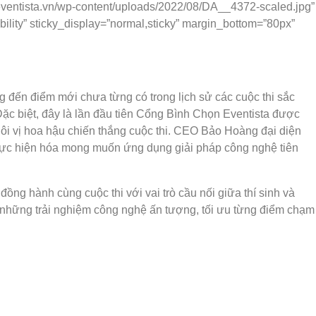
//eventista.vn/wp-content/uploads/2022/08/DA__4372-scaled.jpg”
isibility” sticky_display=”normal,sticky” margin_bottom=”80px”
đến điểm mới chưa từng có trong lịch sử các cuộc thi sắc
 Đặc biệt, đây là lần đầu tiên Cổng Bình Chọn Eventista được
ôi vị hoa hậu chiến thắng cuộc thi. CEO Bảo Hoàng đại diện
ực hiện hóa mong muốn ứng dụng giải pháp công nghệ tiên
g hành cùng cuộc thi với vai trò cầu nối giữa thí sinh và
những trải nghiệm công nghệ ấn tượng, tối ưu từng điểm chạm