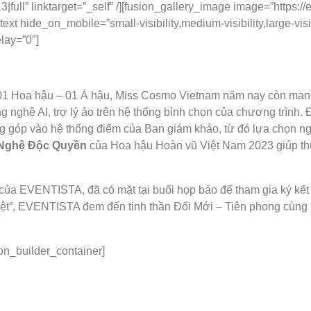
ull” linktarget=”_self” /][fusion_gallery_image image=”https:
n_text hide_on_mobile=”small-visibility,medium-visibility,large-v
lay=”0″]
 01 Hoa hậu – 01 Á hậu, Miss Cosmo Vietnam năm nay còn mang 
g nghệ AI, trợ lý ảo trên hệ thống bình chọn của chương trình.
g góp vào hệ thống điểm của Ban giám khảo, từ đó lựa chọn ng
 Nghệ Độc Quyền
của Hoa hậu Hoàn vũ Việt Nam 2023 giúp th
EVENTISTA, đã có mặt tại buổi họp báo để tham gia ký kết đồn
t”, EVENTISTA đem đến tinh thần Đổi Mới – Tiên phong cùng 
ion_builder_container]