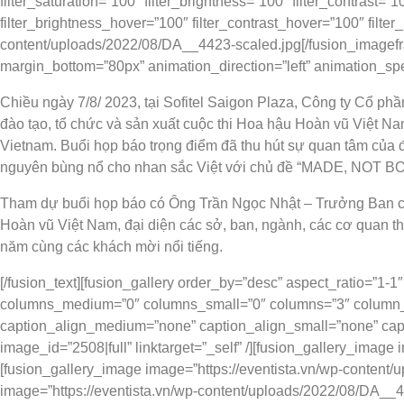
filter_saturation=”100″ filter_brightness=”100″ filter_contrast=”1
filter_brightness_hover=”100″ filter_contrast_hover=”100″ filter
content/uploads/2022/08/DA__4423-scaled.jpg[/fusion_imageframe]
margin_bottom=”80px” animation_direction=”left” animation_sp
Chiều ngày 7/8/ 2023, tại Sofitel Saigon Plaza, Công ty Cổ 
đào tạo, tổ chức và sản xuất cuộc thi Hoa hậu Hoàn vũ Việt 
Vietnam. Buổi họp báo trọng điểm đã thu hút sự quan tâm của đ
nguyên bùng nổ cho nhan sắc Việt với chủ đề “MADE, NOT 
Tham dự buổi họp báo có Ông Trần Ngọc Nhật – Trưởng Ban c
Hoàn vũ Việt Nam, đại diện các sở, ban, ngành, các cơ quan t
năm cùng các khách mời nổi tiếng.
[/fusion_text][fusion_gallery order_by=”desc” aspect_ratio=”1-1″
columns_medium=”0″ columns_small=”0″ columns=”3″ column_spa
caption_align_medium=”none” caption_align_small=”none” capt
image_id=”2508|full” linktarget=”_self” /][fusion_gallery_image
[fusion_gallery_image image=”https://eventista.vn/wp-content/u
image=”https://eventista.vn/wp-content/uploads/2022/08/DA__455