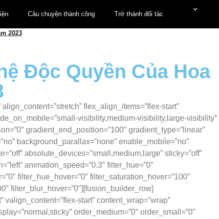
iện
Câu chuyện thành công
Trở thành đối tác
am 2023
ghệ Độc Quyền Của Hoa
3
ign_content=”stretch” flex_align_items=”flex-start”
on_mobile=”small-visibility,medium-visibility,large-visibility”
on=”0″ gradient_end_position=”100″ gradient_type=”linear”
de=”no” background_parallax=”none” enable_mobile=”no”
”off” absolute_devices=”small,medium,large” sticky=”off”
ion=”left” animation_speed=”0.3″ filter_hue=”0″
blur=”0″ filter_hue_hover=”0″ filter_saturation_hover=”100″
00″ filter_blur_hover=”0″][fusion_builder_row]
” valign_content=”flex-start” content_wrap=”wrap”
_display=”normal,sticky” order_medium=”0″ order_small=”0″