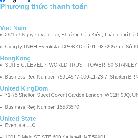
Phương thức thanh toán
Việt Nam
38/15B Nguyễn Văn Trỗi, Phường Cầu Kiệu, Thành phố Hồ 
Công ty TNHH Eventista. GPĐKKD số 0110372057 do Sở K
HongKong
SUITE C, LEVEL 7, WORLD TRUST TOWER, 50 STANLE
Business Reg Number: 75914577-000-11-23-7. Shorten BR
United KingDom
71-75 Shelton Street Covent Garden London, WC2H 9JQ,
Business Reg Number: 15533570
United State
Eventista LLC
1001 S Main ST STE 600 Kalispell, MT 59901