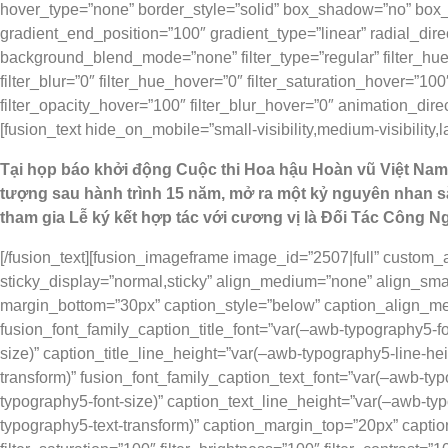
hover_type=”none” border_style=”solid” box_shadow=”no” box
gradient_end_position=”100″ gradient_type=”linear” radial_dir
background_blend_mode=”none” filter_type=”regular” filter_hue=”0″
filter_blur=”0″ filter_hue_hover=”0″ filter_saturation_hover=”10
filter_opacity_hover=”100″ filter_blur_hover=”0″ animation_direc
[fusion_text hide_on_mobile=”small-visibility,medium-visibility,
Tại họp báo khởi động Cuộc thi Hoa hậu Hoàn vũ Việt Nam 
tượng sau hành trình 15 năm, mở ra một kỷ nguyên nhan 
tham gia Lễ ký kết hợp tác với cương vị là Đối Tác Công 
[/fusion_text][fusion_imageframe image_id=”2507|full” custom_asp
sticky_display=”normal,sticky” align_medium=”none” align_sma
margin_bottom=”30px” caption_style=”below” caption_align_me
fusion_font_family_caption_title_font=”var(–awb-typography5-fo
size)” caption_title_line_height=”var(–awb-typography5-line-hei
transform)” fusion_font_family_caption_text_font=”var(–awb-ty
typography5-font-size)” caption_text_line_height=”var(–awb-ty
typography5-text-transform)” caption_margin_top=”20px” captio