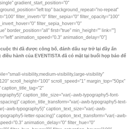
gle” gradient_start_position=”0″
kground_position=”left top” background_repeat=”no-repeat”
”100″ filter_invert=”0″ filter_sepia=”0″ filter_opacity=”100″
er_invert_hover=”0″ filter_sepia_hover=”0″
 border_position=”all” first=”true” min_height=”” link=””]
tion=”left” animation_speed=”0.3″ animation_delay=”0″]
cuộc thi đã được công bố, đánh dấu sự trở lại đầy ấn
 điều hành của EVENTISTA đã có mặt tại buổi họp báo để
small-visibility,medium-visibility,large-visibility”
120″ scroll_height=”100″ scroll_speed=”1″ margin_top=”50px”
caption_title_tag=”2″
pography5)” caption_title_size=”var(–awb-typography5-font-
-spacing)” caption_title_transform=”var(–awb-typography5-text-
”var(–awb-typography5)” caption_text_size=”var(–awb-
typography5-letter-spacing)” caption_text_transform=”var(–awb-
peed=”0.3″ animation_delay=”0″ filter_hue=”0″