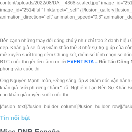
content/uploads/2022/08/DA__4368-scaled.jpg” image_id=”2513|f
image_id=”2514|full” linktarget=”_self” /][/fusion_gallery][fusio
animation_direction=”left” animation_speed=”0.3″ animation_de
Bên cạnh những thay đổi đáng chú ý như chỉ trao 2 danh hiệu
đẹp. Khán giả sẽ là vị Giám khảo thứ 3 nhờ sự trợ giúp của côn
mở xuyên suốt trong đêm Chung kết, điểm số bình chọn sẽ đón
BTC cuộc thi gửi lời cảm ơn tới
EVENTISTA –
Đối Tác Công
phong vào cuộc thi.
Ông Nguyễn Mạnh Toàn, Đồng sáng lập & Giám đốc vận hành của 
khán giả. Với phương châm “Trải Nghiệm Tạo Nên Sự Khác Biệ
cho khán giả xuyên suốt cuộc thi.
[/fusion_text][/fusion_builder_column][/fusion_builder_row][/fus
Tin nổi bật
Miss RNB España