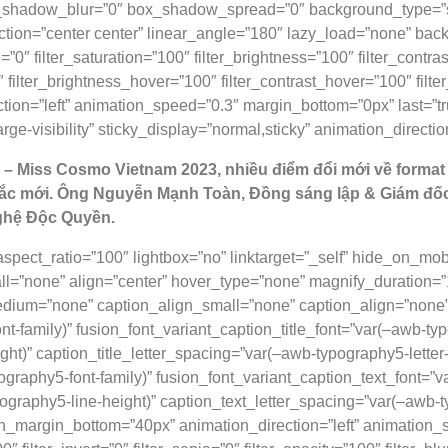
_shadow_blur=”0″ box_shadow_spread=”0″ background_type=”sin
ection=”center center” linear_angle=”180″ lazy_load=”none” bac
 filter_saturation=”100″ filter_brightness=”100″ filter_contrast=
0″ filter_brightness_hover=”100″ filter_contrast_hover=”100″ filt
tion=”left” animation_speed=”0.3″ margin_bottom=”0px” last=”true”
large-visibility” sticky_display=”normal,sticky” animation_direc
– Miss Cosmo Vietnam 2023, nhiều điểm đổi mới về format 
sắc mới. Ông Nguyễn Mạnh Toàn, Đồng sáng lập & Giám đốc
Nghệ Độc Quyền.
ect_ratio=”100″ lightbox=”no” linktarget=”_self” hide_on_mobile=”
ll=”none” align=”center” hover_type=”none” magnify_duration=”
dium=”none” caption_align_small=”none” caption_align=”none” 
nt-family)” fusion_font_variant_caption_title_font=”var(–awb-ty
ght)” caption_title_letter_spacing=”var(–awb-typography5-letter
pography5-font-family)” fusion_font_variant_caption_text_font=
pography5-line-height)” caption_text_letter_spacing=”var(–awb-
n_margin_bottom=”40px” animation_direction=”left” animation_s