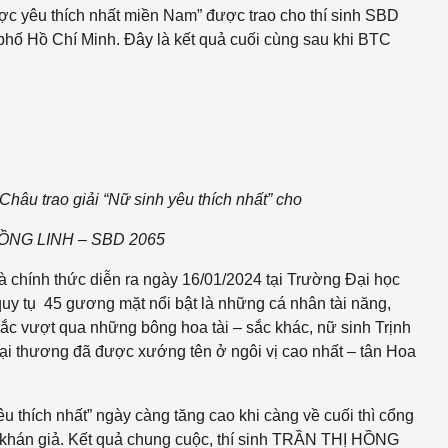
ợc yêu thích nhất miền Nam” được trao cho thí sinh SBD
ố Hồ Chí Minh. Đây là kết quả cuối cùng sau khi BTC
âu trao giải “Nữ sinh yêu thích nhất” cho
HỒNG LINH – SBD 2065
và
chính thức diễn ra ngày 16/01/2024 tại Trường Đại học
quy tụ
45 gương mặt nổi bật là những cá nhân tài năng,
sắc vượt qua những bông hoa tài – sắc khác, nữ sinh Trịnh
 thương đã được xướng tên ở ngôi vị cao nhất – tân Hoa
 thích nhất” ngày càng tăng cao khi càng về cuối thì cổng
 khán giả.
Kết quả chung cuộc, thí sinh TRẦN THỊ HỒNG