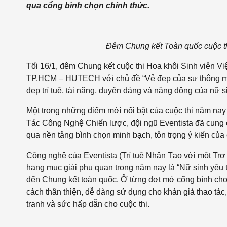
qua cổng bình chọn chính thức.
Đêm Chung kết Toàn quốc cuộc th
Tối 16/1, đêm Chung kết cuộc thi Hoa khôi Sinh viên V
TP.HCM – HUTECH với chủ đề “Vẻ đẹp của sự thông min
đẹp trí tuệ, tài năng, duyên dáng và năng động của nữ s
Một trong những điểm mới nổi bật của cuộc thi năm nay
Tác Công Nghệ Chiến lược, đội ngũ Eventista đã cung c
qua nền tảng bình chọn minh bạch, tôn trọng ý kiến của
Công nghệ của Eventista (
Trí tuệ Nhân Tạo với một Trợ 
hạng mục giải phụ quan trọng năm nay là “Nữ sinh yêu 
đến Chung kết toàn quốc. Ở từng đợt mở cổng bình chọn
cách thân thiện, dễ dàng sử dụng cho khán giả thao tác
tranh và sức hấp dẫn cho cuộc thi.