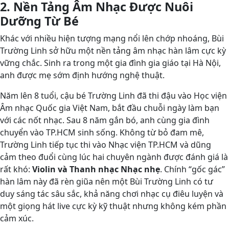
2. Nền Tảng Âm Nhạc Được Nuôi
Dưỡng Từ Bé
Khác với nhiều hiện tượng mạng nổi lên chớp nhoáng, Bùi
Trường Linh sở hữu một nền tảng âm nhạc hàn lâm cực kỳ
vững chắc. Sinh ra trong một gia đình gia giáo tại Hà Nội,
anh được mẹ sớm định hướng nghệ thuật.
Năm lên 8 tuổi, cậu bé Trường Linh đã thi đậu vào Học viện
Âm nhạc Quốc gia Việt Nam, bắt đầu chuỗi ngày làm bạn
với các nốt nhạc. Sau 8 năm gắn bó, anh cùng gia đình
chuyển vào TP.HCM sinh sống. Không từ bỏ đam mê,
Trường Linh tiếp tục thi vào Nhạc viện TP.HCM và dũng
cảm theo đuổi cùng lúc hai chuyên ngành được đánh giá là
rất khó:
Violin và Thanh nhạc Nhạc nhẹ
. Chính “gốc gác”
hàn lâm này đã rèn giũa nên một Bùi Trường Linh có tư
duy sáng tác sâu sắc, khả năng chơi nhạc cụ điêu luyện và
một giọng hát live cực kỳ kỹ thuật nhưng không kém phần
cảm xúc.