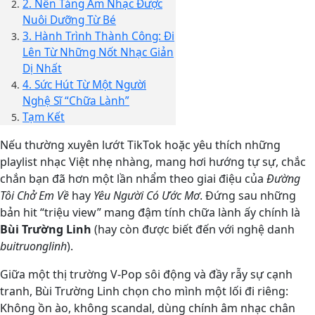
2. Nền Tảng Âm Nhạc Được
Nuôi Dưỡng Từ Bé
3. Hành Trình Thành Công: Đi
Lên Từ Những Nốt Nhạc Giản
Dị Nhất
4. Sức Hút Từ Một Người
Nghệ Sĩ “Chữa Lành”
Tạm Kết
Nếu thường xuyên lướt TikTok hoặc yêu thích những
playlist nhạc Việt nhẹ nhàng, mang hơi hướng tự sự, chắc
chắn bạn đã hơn một lần nhẩm theo giai điệu của
Đường
Tôi Chở Em Về
hay
Yêu Người Có Ước Mơ
. Đứng sau những
bản hit “triệu view” mang đậm tính chữa lành ấy chính là
Bùi Trường Linh
(hay còn được biết đến với nghệ danh
buitruonglinh
).
Giữa một thị trường V-Pop sôi động và đầy rẫy sự cạnh
tranh, Bùi Trường Linh chọn cho mình một lối đi riêng:
Không ồn ào, không scandal, dùng chính âm nhạc chân