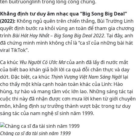
tên buitruonglinh trong lòng công chúng.
Khẳng định tư duy âm nhạc qua “Big Song Big Deal”
(2022):
Không ngủ quên trên chiến thắng, Bùi Trường Linh
quyết định bước ra khỏi vùng an toàn để tham gia chương
trình
Bài Hát Hay Nhất – Big Song Big Deal 2022
. Tại đây, anh
đã chứng minh mình không chỉ là “ca sĩ của những bài hát
viral TikTok”.
Ca khúc
Yêu Người Có Ước Mơ
của anh đã lấy đi nước mắt
của biết bao khán giả bởi lời ca quá đỗi chân thực và day
dứt. Đặc biệt, ca khúc
Thịnh Vượng Việt Nam Sáng Ngời
lại
cho thấy một khía cạnh hoàn toàn khác của Linh: Hào
hùng, tự hào và mang tầm vóc lớn lao. Những sáng tác tại
cuộc thi này đã nhận được cơn mưa lời khen từ giới chuyên
môn, khẳng định sự trưởng thành vượt bậc trong tư duy
sáng tác của nam nghệ sĩ sinh năm 1999.
Chàng ca sĩ đa tài sinh năm 1999