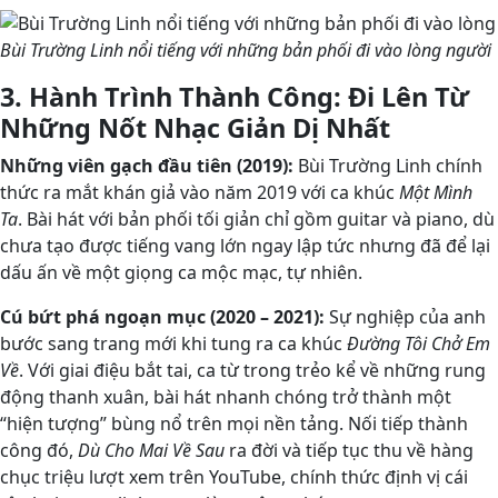
Bùi Trường Linh nổi tiếng với những bản phối đi vào lòng người
3. Hành Trình Thành Công: Đi Lên Từ
Những Nốt Nhạc Giản Dị Nhất
Những viên gạch đầu tiên (2019):
Bùi Trường Linh chính
thức ra mắt khán giả vào năm 2019 với ca khúc
Một Mình
Ta
. Bài hát với bản phối tối giản chỉ gồm guitar và piano, dù
chưa tạo được tiếng vang lớn ngay lập tức nhưng đã để lại
dấu ấn về một giọng ca mộc mạc, tự nhiên.
Cú bứt phá ngoạn mục (2020 – 2021):
Sự nghiệp của anh
bước sang trang mới khi tung ra ca khúc
Đường Tôi Chở Em
Về
. Với giai điệu bắt tai, ca từ trong trẻo kể về những rung
động thanh xuân, bài hát nhanh chóng trở thành một
“hiện tượng” bùng nổ trên mọi nền tảng. Nối tiếp thành
công đó,
Dù Cho Mai Về Sau
ra đời và tiếp tục thu về hàng
chục triệu lượt xem trên YouTube, chính thức định vị cái