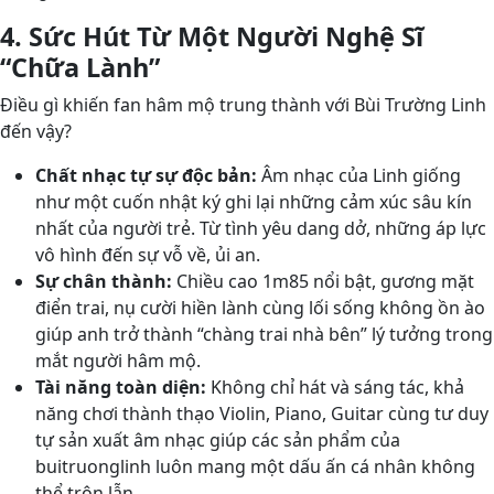
4. Sức Hút Từ Một Người Nghệ Sĩ
“Chữa Lành”
Điều gì khiến fan hâm mộ trung thành với Bùi Trường Linh
đến vậy?
Chất nhạc tự sự độc bản:
Âm nhạc của Linh giống
như một cuốn nhật ký ghi lại những cảm xúc sâu kín
nhất của người trẻ. Từ tình yêu dang dở, những áp lực
vô hình đến sự vỗ về, ủi an.
Sự chân thành:
Chiều cao 1m85 nổi bật, gương mặt
điển trai, nụ cười hiền lành cùng lối sống không ồn ào
giúp anh trở thành “chàng trai nhà bên” lý tưởng trong
mắt người hâm mộ.
Tài năng toàn diện:
Không chỉ hát và sáng tác, khả
năng chơi thành thạo Violin, Piano, Guitar cùng tư duy
tự sản xuất âm nhạc giúp các sản phẩm của
buitruonglinh luôn mang một dấu ấn cá nhân không
thể trộn lẫn.